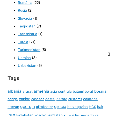
România
(22)
Rusia
(2)
Slovacia
(1)
Tadjikistan
(7)
Transnistria
(1)
Turcia
(21)
Turkmenistan
(5)
Ucraina
(3)
Uzbekistan
(5)
Tags
albania
armenia
ararat
bosnia
asia centrala
batumi
berat
canion
cetate
bridge
cascada
castel
customs
călătorie
georgia
grecia
irak
erevan
gjirokaster
herzegovina
HGS
iran
kazahstan
kosovo
kurdistan
kutaisi
lac
macedonia