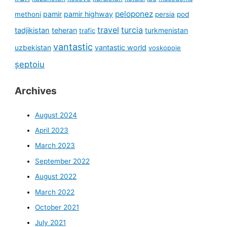
peloponez
pamir
pamir highway
methoni
persia
pod
travel
turcia
tadjikistan
teheran
turkmenistan
trafic
vantastic
uzbekistan
vantastic world
voskopoje
șeptoiu
Archives
August 2024
April 2023
March 2023
September 2022
August 2022
March 2022
October 2021
July 2021