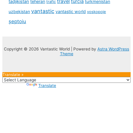
travel
turcia
tadjikistan
teheran
turkmenistan
trafic
vantastic
uzbekistan
vantastic world
voskopoje
șeptoiu
Copyright © 2026 Vantastic World | Powered by
Astra WordPress
Theme
Translate »
Powered by
Translate