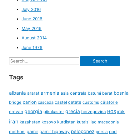
July 2016
June 2016
May 2016
August 2014
June 1976
Search
for:
Tags
albania
armenia
ararat
bosnia
asia centrala
batumi
berat
canion
cetate
bridge
cascada
castel
customs
călătorie
georgia
grecia
irak
erevan
gjirokaster
herzegovina
HGS
iran
kazahstan
kosovo
kurdistan
kutaisi
lac
macedonia
peloponez
pamir
pamir highway
methoni
persia
pod