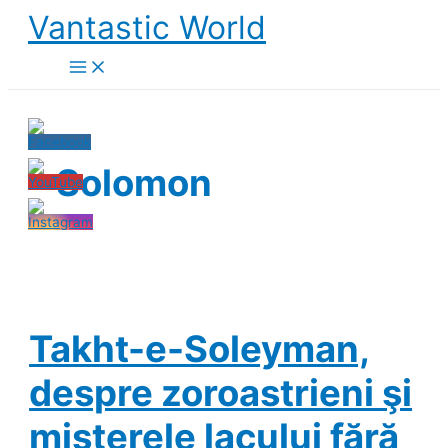
Skip
Vantastic World
to
content
Solomon
Takht-e-Soleyman,
despre zoroastrieni şi
misterele lacului fără