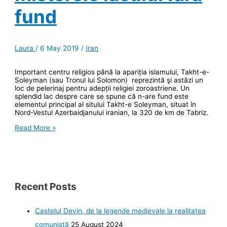
fund
Laura
/
6 May 2019
/
Iran
Important centru religios până la apariția islamului, Takht-e-
Soleyman (sau Tronul lui Solomon) reprezintă şi astăzi un
loc de pelerinaj pentru adepții religiei zoroastriene. Un
splendid lac despre care se spune că n-are fund este
elementul principal al sitului Takht-e Soleyman, situat în
Nord-Vestul Azerbaidjanului iranian, la 320 de km de Tabriz.
Takht-
Read More »
e-
Soleyman,
despre
zoroastrieni
şi
misterele
lacului
Recent Posts
fără
fund
Castelul Devin, de la legende medievale la realitatea
comunistă
25 August 2024