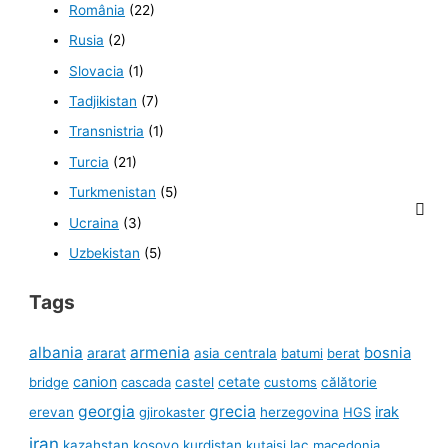
România
(22)
Rusia
(2)
Slovacia
(1)
Tadjikistan
(7)
Transnistria
(1)
Turcia
(21)
Turkmenistan
(5)
Ucraina
(3)
Uzbekistan
(5)
Tags
albania
armenia
ararat
bosnia
asia centrala
batumi
berat
canion
cetate
bridge
cascada
castel
customs
călătorie
georgia
grecia
irak
erevan
gjirokaster
herzegovina
HGS
iran
kazahstan
kosovo
kurdistan
kutaisi
lac
macedonia