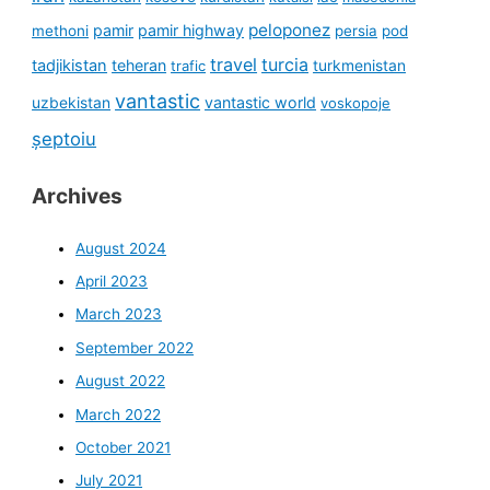
peloponez
pamir
pamir highway
methoni
persia
pod
travel
turcia
tadjikistan
teheran
turkmenistan
trafic
vantastic
uzbekistan
vantastic world
voskopoje
șeptoiu
Archives
August 2024
April 2023
March 2023
September 2022
August 2022
March 2022
October 2021
July 2021