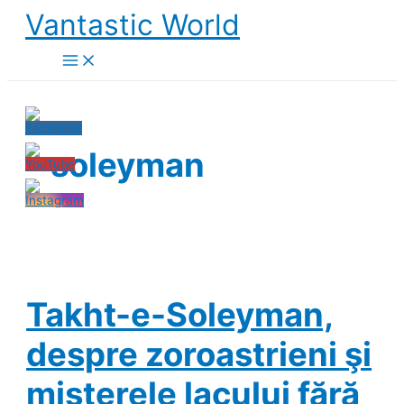
Skip
Vantastic World
to
content
soleyman
Takht-e-Soleyman,
despre zoroastrieni şi
misterele lacului fără