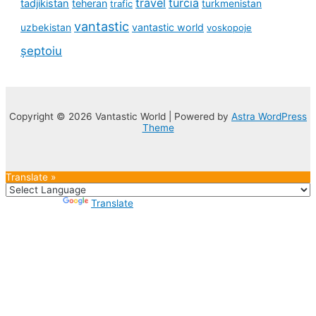
travel
turcia
tadjikistan
teheran
turkmenistan
trafic
vantastic
uzbekistan
vantastic world
voskopoje
șeptoiu
Copyright © 2026 Vantastic World | Powered by
Astra WordPress
Theme
Translate »
Powered by
Translate