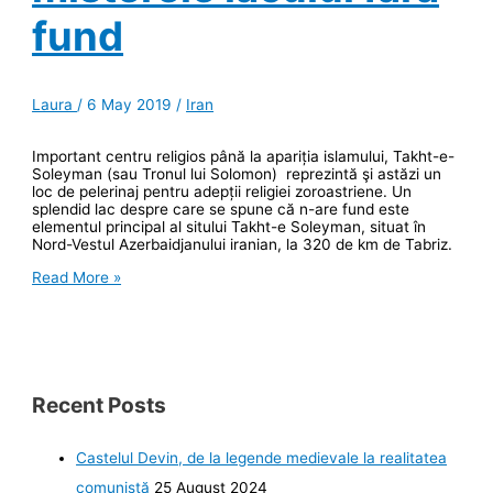
fund
Laura
/
6 May 2019
/
Iran
Important centru religios până la apariția islamului, Takht-e-
Soleyman (sau Tronul lui Solomon) reprezintă şi astăzi un
loc de pelerinaj pentru adepții religiei zoroastriene. Un
splendid lac despre care se spune că n-are fund este
elementul principal al sitului Takht-e Soleyman, situat în
Nord-Vestul Azerbaidjanului iranian, la 320 de km de Tabriz.
Takht-
Read More »
e-
Soleyman,
despre
zoroastrieni
şi
misterele
lacului
Recent Posts
fără
fund
Castelul Devin, de la legende medievale la realitatea
comunistă
25 August 2024