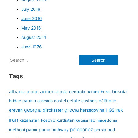
July 2016
June 2016
May 2016
August 2014
June 1976
Search
for:
Tags
albania
armenia
ararat
bosnia
asia centrala
batumi
berat
canion
cetate
bridge
cascada
castel
customs
călătorie
georgia
grecia
irak
erevan
gjirokaster
herzegovina
HGS
iran
kazahstan
kosovo
kurdistan
kutaisi
lac
macedonia
peloponez
pamir
pamir highway
methoni
persia
pod