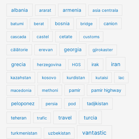
albania
armenia
ararat
asia centrala
bosnia
canion
batumi
berat
bridge
cetate
cascada
castel
customs
georgia
călătorie
erevan
gjirokaster
iran
grecia
irak
herzegovina
HGS
kazahstan
kosovo
kurdistan
kutaisi
lac
pamir
pamir highway
macedonia
methoni
peloponez
tadjikistan
persia
pod
travel
turcia
teheran
trafic
vantastic
turkmenistan
uzbekistan