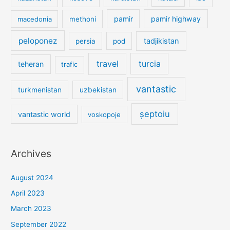
pamir
pamir highway
macedonia
methoni
peloponez
tadjikistan
persia
pod
travel
turcia
teheran
trafic
vantastic
turkmenistan
uzbekistan
șeptoiu
vantastic world
voskopoje
Archives
August 2024
April 2023
March 2023
September 2022