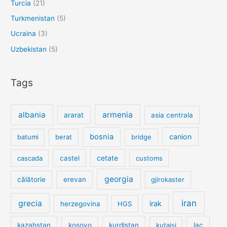
Turcia
(21)
Turkmenistan
(5)
Ucraina
(3)
Uzbekistan
(5)
Tags
albania
armenia
ararat
asia centrala
bosnia
canion
batumi
berat
bridge
cetate
cascada
castel
customs
georgia
călătorie
erevan
gjirokaster
iran
grecia
irak
herzegovina
HGS
kazahstan
kosovo
kurdistan
kutaisi
lac