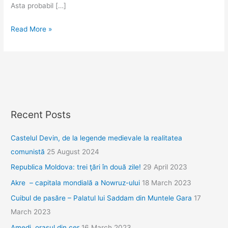
Asta probabil […]
Priștina
Read More »
și
obsesia
kosovarilor
pentru
Bill
Clinton
Recent Posts
Castelul Devin, de la legende medievale la realitatea
comunistă
25 August 2024
Republica Moldova: trei ţări în două zile!
29 April 2023
Akre – capitala mondială a Nowruz-ului
18 March 2023
Cuibul de pasăre – Palatul lui Saddam din Muntele Gara
17
March 2023
Amedi, orașul din cer
16 March 2023