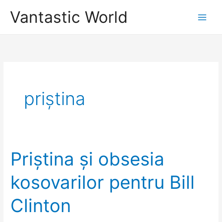
Skip
Vantastic World
to
content
priștina
Priștina și obsesia
kosovarilor pentru Bill
Clinton