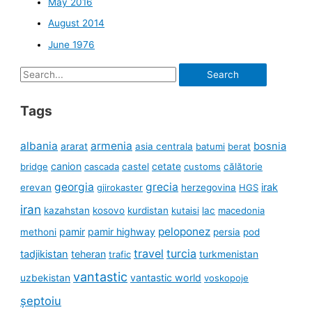
May 2016
August 2014
June 1976
Search
for:
Tags
albania
armenia
ararat
bosnia
asia centrala
batumi
berat
canion
cetate
bridge
cascada
castel
customs
călătorie
georgia
grecia
irak
erevan
gjirokaster
herzegovina
HGS
iran
kazahstan
kosovo
kurdistan
kutaisi
lac
macedonia
peloponez
pamir
pamir highway
methoni
persia
pod
travel
turcia
tadjikistan
teheran
turkmenistan
trafic
vantastic
uzbekistan
vantastic world
voskopoje
șeptoiu