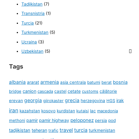
Tadjikistan
(7)
Transnistria
(1)
Turcia
(21)
Turkmenistan
(5)
Ucraina
(3)
Uzbekistan
(5)
Tags
albania
armenia
ararat
bosnia
asia centrala
batumi
berat
canion
cetate
bridge
cascada
castel
customs
călătorie
georgia
grecia
irak
erevan
gjirokaster
herzegovina
HGS
iran
kazahstan
kosovo
kurdistan
kutaisi
lac
macedonia
peloponez
pamir
pamir highway
methoni
persia
pod
travel
turcia
tadjikistan
teheran
turkmenistan
trafic