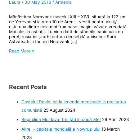
Laura
/
30 May 2016
/
Armenia
Mănăstirea Noravank (secolul XIII – XIV), situată la 122 km
de Yerevan şi la vreo 10 de Areni – vestit pentru vin 🙂 –
este una dintre cele mai frumoase imagini văzute vreodată.
Mai ales la asfinţit. Lumina dată de stâncile canionului cu
pereţi roşiatici şi arhitectura deosebită a bisericii Surb
Astvatsatsin fac din Noravank […]
Noravank,
Read More »
mănăstirea
din
defileul
de
foc
Recent Posts
Castelul Devin, de la legende medievale la realitatea
comunistă
25 August 2024
Republica Moldova: trei ţări în două zile!
29 April 2023
Akre – capitala mondială a Nowruz-ului
18 March
2023