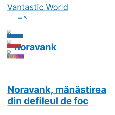
Skip
Vantastic World
to
content
noravank
Noravank, mănăstirea
din defileul de foc