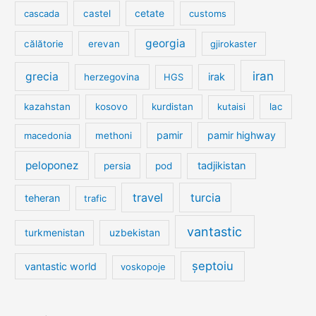
cetate
cascada
castel
customs
georgia
călătorie
erevan
gjirokaster
iran
grecia
irak
herzegovina
HGS
kazahstan
kosovo
kurdistan
kutaisi
lac
pamir
pamir highway
macedonia
methoni
peloponez
tadjikistan
persia
pod
travel
turcia
teheran
trafic
vantastic
turkmenistan
uzbekistan
șeptoiu
vantastic world
voskopoje