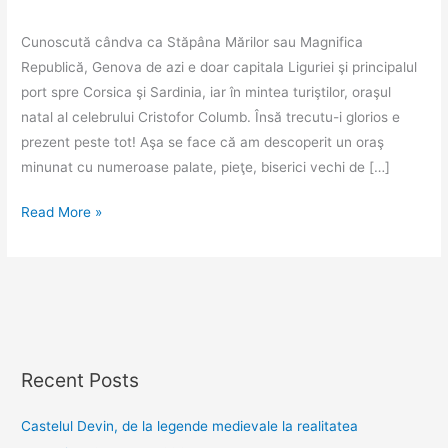
Cunoscută cândva ca Stăpâna Mărilor sau Magnifica
Republică, Genova de azi e doar capitala Liguriei şi principalul
port spre Corsica şi Sardinia, iar în mintea turiştilor, oraşul
natal al celebrului Cristofor Columb. Însă trecutu-i glorios e
prezent peste tot! Aşa se face că am descoperit un oraş
minunat cu numeroase palate, pieţe, biserici vechi de […]
Genova,
Read More »
oraşul
cu
zeci
de
palate
Recent Posts
Castelul Devin, de la legende medievale la realitatea