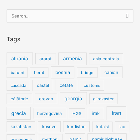
Search
for:
Tags
albania
armenia
ararat
asia centrala
bosnia
canion
batumi
berat
bridge
cetate
cascada
castel
customs
georgia
călătorie
erevan
gjirokaster
iran
grecia
irak
herzegovina
HGS
kazahstan
kosovo
kurdistan
kutaisi
lac
pamir
pamir highway
macedonia
methoni