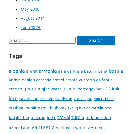
June 2016
May 2016
August 2014
June 1976
Search
for:
Tags
albania
armenia
ararat
bosnia
asia centrala
batumi
berat
canion
cetate
bridge
cascada
castel
customs
călătorie
georgia
grecia
irak
erevan
gjirokaster
herzegovina
HGS
iran
kazahstan
kosovo
kurdistan
kutaisi
lac
macedonia
peloponez
pamir
pamir highway
methoni
persia
pod
travel
turcia
tadjikistan
teheran
turkmenistan
trafic
vantastic
uzbekistan
vantastic world
voskopoje