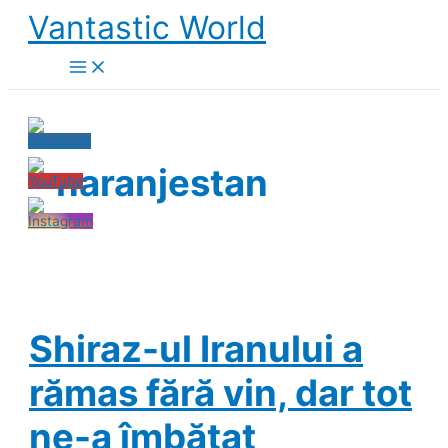
Skip
Vantastic World
to
content
naranjestan
Shiraz-ul Iranului a
rămas fără vin, dar tot
ne-a îmbătat