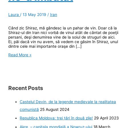
Laura
/
13 May 2019
/
Iran
Când zic Shiraz, mă gândesc la un pahar de vin. Doar că la
Shiraz-ul din Iran nici vorbă de vinul atât de cântat de poeţii
persani, deşi denumirea vine de la soiul de struguri de aici.
Ei, păi dacă vin nu avem, să vedem ce găsim în Shiraz, unul
dintre cele mai importante oraşe din […]
Shiraz-
Read More »
ul
Iranului
a
rămas
fără
vin,
dar
Recent Posts
tot
ne-
a
Castelul Devin, de la legende medievale la realitatea
îmbătat
comunistă
25 August 2024
Republica Moldova: trei ţări în două zile!
29 April 2023
Akre – capitala mondială a Nowruz-ului
18 March