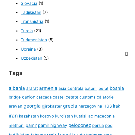
Slovacia
(1)
Tadjikistan
(7)
Transnistria
(1)
Turcia
(21)
Turkmenistan
(5)
Ucraina
(3)
Uzbekistan
(5)
Tags
albania
armenia
ararat
bosnia
asia centrala
batumi
berat
canion
cetate
bridge
cascada
castel
customs
călătorie
georgia
grecia
irak
erevan
gjirokaster
herzegovina
HGS
iran
kazahstan
kosovo
kurdistan
kutaisi
lac
macedonia
peloponez
pamir
pamir highway
methoni
persia
pod
travel
turcia
tadjikistan
teheran
turkmenistan
trafic