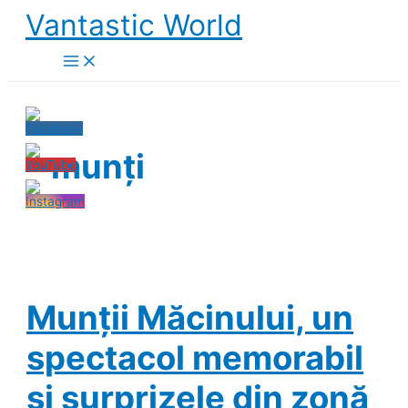
Skip
Vantastic World
to
content
munți
Munții Măcinului, un
spectacol memorabil
și surprizele din zonă