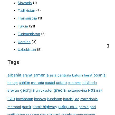
Slovacia
(1)
Tadjikistan
(7)
Transnistria
(1)
Turcia
(21)
Turkmenistan
(5)
Ucraina
(3)
Uzbekistan
(5)
Tags
albania
armenia
ararat
bosnia
asia centrala
batumi
berat
canion
cetate
bridge
cascada
castel
customs
călătorie
georgia
grecia
irak
erevan
gjirokaster
herzegovina
HGS
iran
kazahstan
kosovo
kurdistan
kutaisi
lac
macedonia
peloponez
pamir
pamir highway
methoni
persia
pod
travel
turcia
tadjikistan
teheran
turkmenistan
trafic