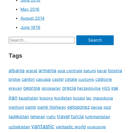
June 2016
May 2016
August 2014
June 1976
Search
for:
Tags
albania
armenia
ararat
bosnia
asia centrala
batumi
berat
canion
cetate
bridge
cascada
castel
customs
călătorie
georgia
grecia
irak
erevan
gjirokaster
herzegovina
HGS
iran
kazahstan
kosovo
kurdistan
kutaisi
lac
macedonia
peloponez
pamir
pamir highway
methoni
persia
pod
travel
turcia
tadjikistan
teheran
turkmenistan
trafic
vantastic
uzbekistan
vantastic world
voskopoje