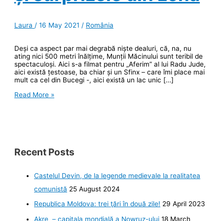
Laura
/
16 May 2021
/
România
Deși ca aspect par mai degrabă niște dealuri, că, na, nu
ating nici 500 metri înălțime, Munții Măcinului sunt teribil de
spectaculoși. Aici s-a filmat pentru „Aferim” al lui Radu Jude,
aici există țestoase, ba chiar și un Sfinx – care îmi place mai
mult ca cel din Bucegi -, aici există un lac unic […]
Munții
Read More »
Măcinului,
un
spectacol
memorabil
și
surprizele
din
Recent Posts
zonă
Castelul Devin, de la legende medievale la realitatea
comunistă
25 August 2024
Republica Moldova: trei ţări în două zile!
29 April 2023
Akre – capitala mondială a Nowruz-ului
18 March