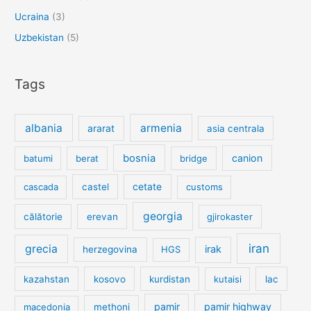
Ucraina
(3)
Uzbekistan
(5)
Tags
albania
armenia
ararat
asia centrala
bosnia
canion
batumi
berat
bridge
cetate
cascada
castel
customs
georgia
călătorie
erevan
gjirokaster
iran
grecia
irak
herzegovina
HGS
kazahstan
kosovo
kurdistan
kutaisi
lac
pamir
pamir highway
macedonia
methoni