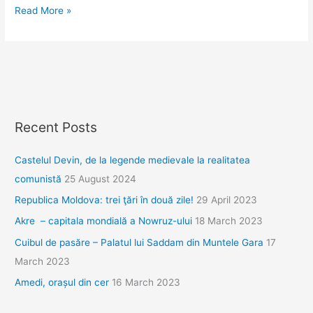
Voskopoje:
Read More »
aromânii
și
bisericile
ortodoxe
de
sec.
Recent Posts
18
Castelul Devin, de la legende medievale la realitatea
comunistă
25 August 2024
Republica Moldova: trei ţări în două zile!
29 April 2023
Akre – capitala mondială a Nowruz-ului
18 March 2023
Cuibul de pasăre – Palatul lui Saddam din Muntele Gara
17
March 2023
Amedi, orașul din cer
16 March 2023