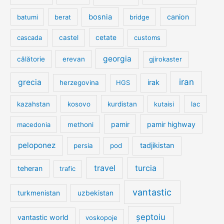
bosnia
canion
batumi
berat
bridge
cetate
cascada
castel
customs
georgia
călătorie
erevan
gjirokaster
iran
grecia
irak
herzegovina
HGS
kazahstan
kosovo
kurdistan
kutaisi
lac
pamir
pamir highway
macedonia
methoni
peloponez
tadjikistan
persia
pod
travel
turcia
teheran
trafic
vantastic
turkmenistan
uzbekistan
șeptoiu
vantastic world
voskopoje