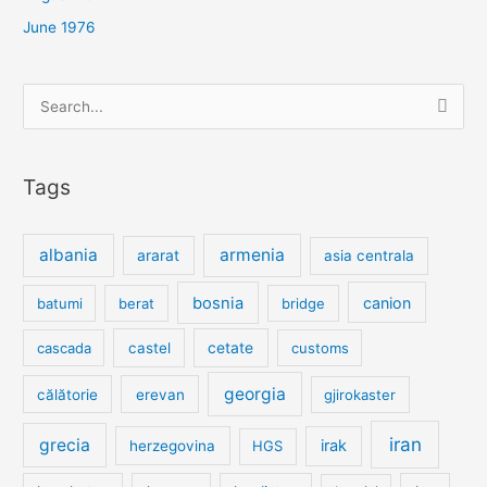
June 1976
Search
for:
Tags
albania
armenia
ararat
asia centrala
bosnia
canion
batumi
berat
bridge
cetate
cascada
castel
customs
georgia
călătorie
erevan
gjirokaster
iran
grecia
irak
herzegovina
HGS