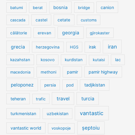
bosnia
canion
batumi
berat
bridge
cetate
cascada
castel
customs
georgia
călătorie
erevan
gjirokaster
iran
grecia
irak
herzegovina
HGS
kazahstan
kosovo
kurdistan
kutaisi
lac
pamir
pamir highway
macedonia
methoni
peloponez
tadjikistan
persia
pod
travel
turcia
teheran
trafic
vantastic
turkmenistan
uzbekistan
șeptoiu
vantastic world
voskopoje