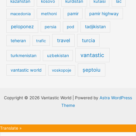
kazahstan
kosovo
kurdistan
kutaisi
lac
pamir
pamir highway
macedonia
methoni
peloponez
tadjikistan
persia
pod
travel
turcia
teheran
trafic
vantastic
turkmenistan
uzbekistan
șeptoiu
vantastic world
voskopoje
Copyright © 2026 Vantastic World | Powered by
Astra WordPress
Theme
Translate »