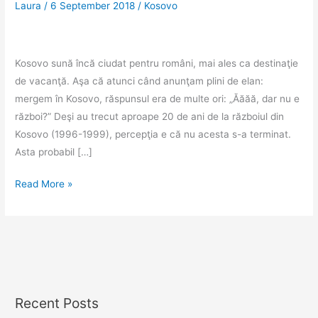
Laura
/
6 September 2018
/
Kosovo
Kosovo sună încă ciudat pentru români, mai ales ca destinaţie
de vacanţă. Aşa că atunci când anunţam plini de elan:
mergem în Kosovo, răspunsul era de multe ori: „Ăăăă, dar nu e
război?” Deşi au trecut aproape 20 de ani de la războiul din
Kosovo (1996-1999), percepţia e că nu acesta s-a terminat.
Asta probabil […]
Priștina
Read More »
și
obsesia
kosovarilor
pentru
Bill
Clinton
Recent Posts