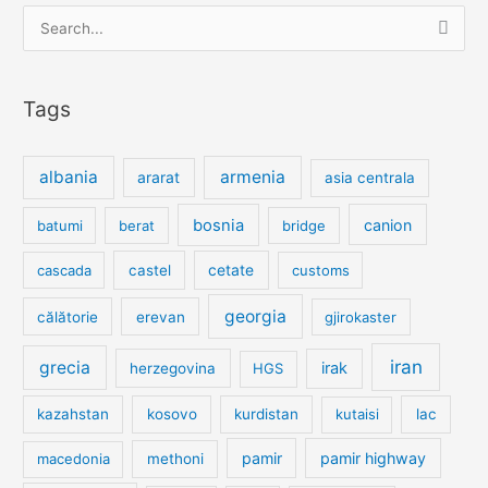
Search
for:
Tags
albania
armenia
ararat
asia centrala
bosnia
canion
batumi
berat
bridge
cetate
cascada
castel
customs
georgia
călătorie
erevan
gjirokaster
iran
grecia
irak
herzegovina
HGS
kazahstan
kosovo
kurdistan
kutaisi
lac
pamir
pamir highway
macedonia
methoni