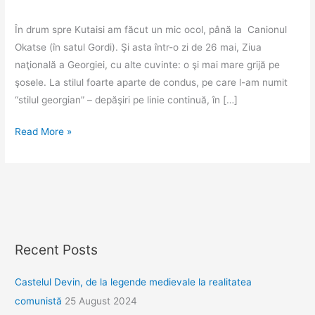
În drum spre Kutaisi am făcut un mic ocol, până la Canionul
Okatse (în satul Gordi). Şi asta într-o zi de 26 mai, Ziua
naţională a Georgiei, cu alte cuvinte: o şi mai mare grijă pe
şosele. La stilul foarte aparte de condus, pe care l-am numit
“stilul georgian” – depăşiri pe linie continuă, în […]
Canionul
Read More »
Okatse
şi
ospitalitatea
georgiană
Recent Posts
Castelul Devin, de la legende medievale la realitatea
comunistă
25 August 2024