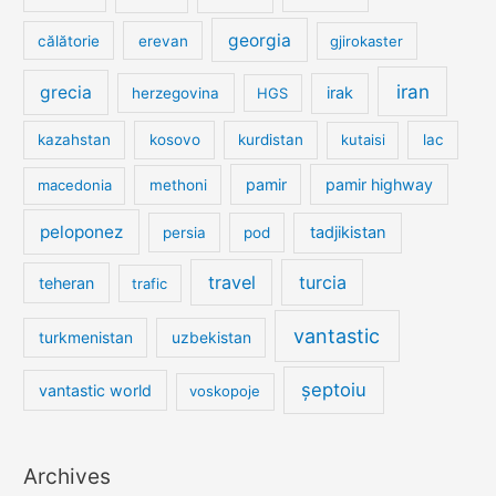
georgia
călătorie
erevan
gjirokaster
iran
grecia
irak
herzegovina
HGS
kazahstan
kosovo
kurdistan
kutaisi
lac
pamir
pamir highway
macedonia
methoni
peloponez
tadjikistan
persia
pod
travel
turcia
teheran
trafic
vantastic
turkmenistan
uzbekistan
șeptoiu
vantastic world
voskopoje
Archives