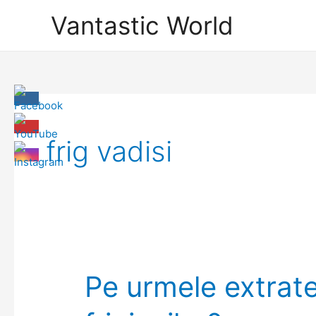
Skip
Vantastic World
to
content
frig vadisi
Pe urmele extrate