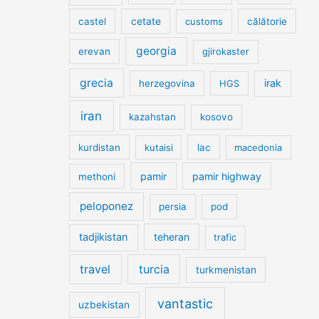
cetate
castel
customs
călătorie
georgia
erevan
gjirokaster
grecia
irak
herzegovina
HGS
iran
kazahstan
kosovo
kurdistan
kutaisi
lac
macedonia
pamir
pamir highway
methoni
peloponez
persia
pod
tadjikistan
teheran
trafic
travel
turcia
turkmenistan
vantastic
uzbekistan