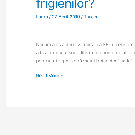
frigienilor?
Laura
/
27 April 2019
/
Turcia
Noi am ales a doua variantă, că SF-ul cere prea
alta a drumului sunt diferite monumente atribuit
pentru a-i repera e războiul troian din “Iliada”
Pe
Read More »
urmele
extratereștrilor
sau
pe
ale
frigienilor?