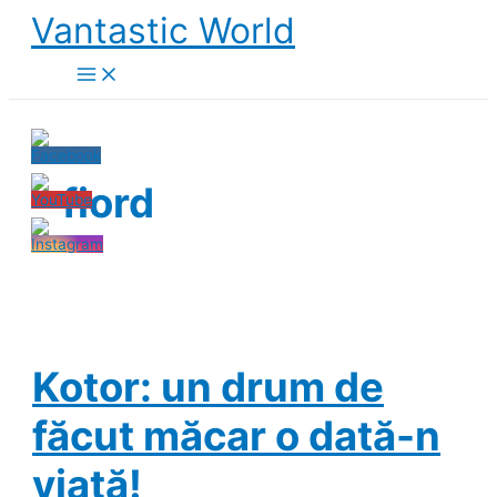
Skip
Vantastic World
to
content
fiord
Kotor: un drum de
făcut măcar o dată-n
viaţă!