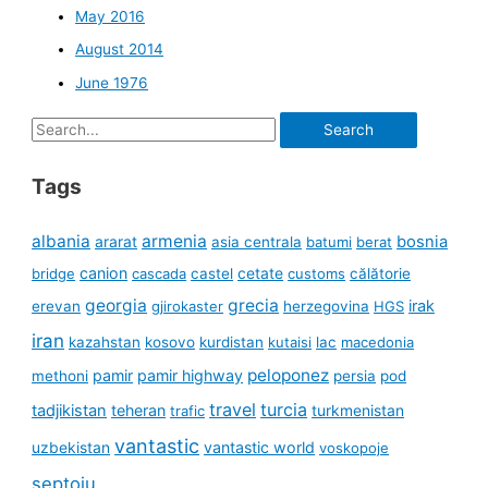
May 2016
August 2014
June 1976
Search
for:
Tags
albania
armenia
ararat
bosnia
asia centrala
batumi
berat
canion
cetate
bridge
cascada
castel
customs
călătorie
georgia
grecia
irak
erevan
gjirokaster
herzegovina
HGS
iran
kazahstan
kosovo
kurdistan
kutaisi
lac
macedonia
peloponez
pamir
pamir highway
methoni
persia
pod
travel
turcia
tadjikistan
teheran
turkmenistan
trafic
vantastic
uzbekistan
vantastic world
voskopoje
șeptoiu