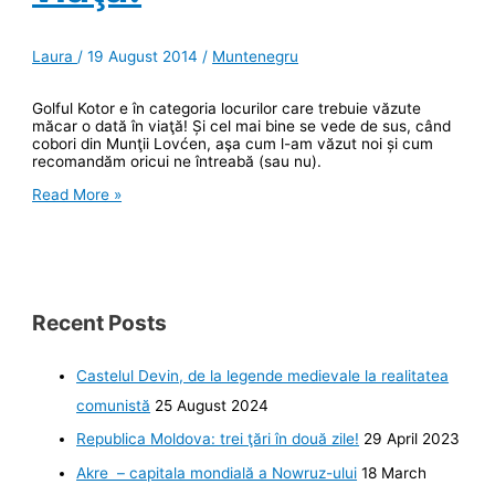
Laura
/
19 August 2014
/
Muntenegru
Golful Kotor e în categoria locurilor care trebuie văzute
măcar o dată în viaţă! Și cel mai bine se vede de sus, când
cobori din Munţii Lovćen, aşa cum l-am văzut noi și cum
recomandăm oricui ne întreabă (sau nu).
Kotor:
Read More »
un
drum
de
făcut
măcar
o
dată-
Recent Posts
n
viaţă!
Castelul Devin, de la legende medievale la realitatea
comunistă
25 August 2024
Republica Moldova: trei ţări în două zile!
29 April 2023
Akre – capitala mondială a Nowruz-ului
18 March