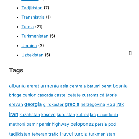
Tadjikistan
(7)
Transnistria
(1)
Turcia
(21)
Turkmenistan
(5)
Ucraina
(3)
Uzbekistan
(5)
Tags
albania
armenia
ararat
bosnia
asia centrala
batumi
berat
canion
cetate
bridge
cascada
castel
customs
călătorie
georgia
grecia
irak
erevan
gjirokaster
herzegovina
HGS
iran
kazahstan
kosovo
kurdistan
kutaisi
lac
macedonia
peloponez
pamir
pamir highway
methoni
persia
pod
travel
turcia
tadjikistan
teheran
turkmenistan
trafic