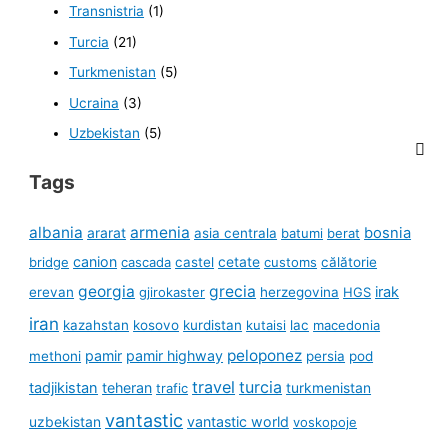
Transnistria
(1)
Turcia
(21)
Turkmenistan
(5)
Ucraina
(3)
Uzbekistan
(5)
Tags
albania
armenia
ararat
bosnia
asia centrala
batumi
berat
canion
cetate
bridge
cascada
castel
customs
călătorie
georgia
grecia
irak
erevan
gjirokaster
herzegovina
HGS
iran
kazahstan
kosovo
kurdistan
kutaisi
lac
macedonia
peloponez
pamir
pamir highway
methoni
persia
pod
travel
turcia
tadjikistan
teheran
turkmenistan
trafic
vantastic
uzbekistan
vantastic world
voskopoje