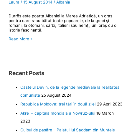
Laura
/
15 August 2014
/
Albania
Durrës este poarta Albaniei la Marea Adriatică, un oraș
pentru care s-au bătut toate popoarele, de la greci şi
romani, la otomani, sârbi, italieni sau nemţi, un oraș cu o
istorie fascinantă.
Durrës:
Read More »
amfiteatrul
roman
dintre
blocuri
Recent Posts
Castelul Devin, de la legende medievale la realitatea
comunistă
25 August 2024
Republica Moldova: trei ţări în două zile!
29 April 2023
Akre – capitala mondială a Nowruz-ului
18 March
2023
Cuibul de pasăre – Palatul lui Saddam din Muntele