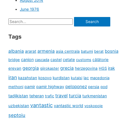
August 2014
June 1976
Search
for:
Tags
albania
armenia
ararat
bosnia
asia centrala
batumi
berat
canion
cetate
bridge
cascada
castel
customs
călătorie
georgia
grecia
irak
erevan
gjirokaster
herzegovina
HGS
iran
kazahstan
kosovo
kurdistan
kutaisi
lac
macedonia
peloponez
pamir
pamir highway
methoni
persia
pod
travel
turcia
tadjikistan
teheran
turkmenistan
trafic
vantastic
uzbekistan
vantastic world
voskopoje
șeptoiu