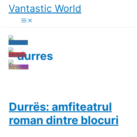
Skip
Vantastic World
to
content
durres
Durrës: amfiteatrul
roman dintre blocuri