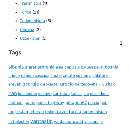
Transnistria
(1)
Turcia
(21)
Turkmenistan
(5)
Ucraina
(3)
Uzbekistan
(5)
Tags
albania
armenia
ararat
bosnia
asia centrala
batumi
berat
canion
cetate
bridge
cascada
castel
customs
călătorie
georgia
grecia
irak
erevan
gjirokaster
herzegovina
HGS
iran
kazahstan
kosovo
kurdistan
kutaisi
lac
macedonia
peloponez
pamir
pamir highway
methoni
persia
pod
travel
turcia
tadjikistan
teheran
turkmenistan
trafic
vantastic
uzbekistan
vantastic world
voskopoje