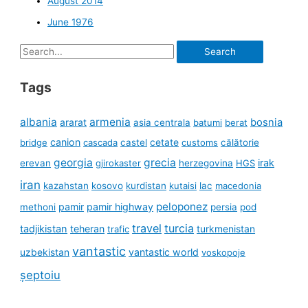
August 2014
June 1976
Search
for:
Tags
albania
armenia
ararat
bosnia
asia centrala
batumi
berat
canion
cetate
bridge
cascada
castel
customs
călătorie
georgia
grecia
irak
erevan
gjirokaster
herzegovina
HGS
iran
kazahstan
kosovo
kurdistan
kutaisi
lac
macedonia
peloponez
pamir
pamir highway
methoni
persia
pod
travel
turcia
tadjikistan
teheran
turkmenistan
trafic
vantastic
uzbekistan
vantastic world
voskopoje
șeptoiu