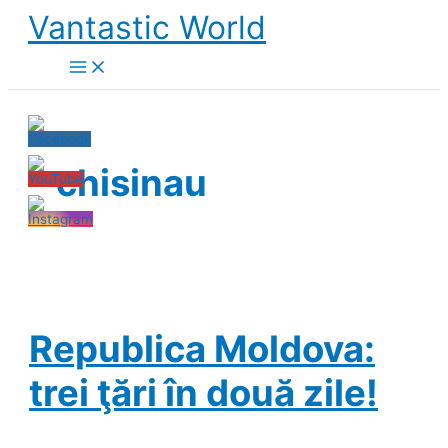
Skip
Vantastic World
to
content
chisinau
Republica Moldova:
trei ţări în două zile!