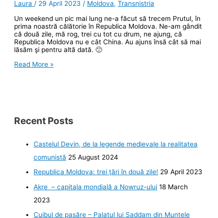
Laura
/
29 April 2023
/
Moldova
,
Transnistria
Un weekend un pic mai lung ne-a făcut să trecem Prutul, în
prima noastră călătorie în Republica Moldova. Ne-am gândit
că două zile, mă rog, trei cu tot cu drum, ne ajung, că
Republica Moldova nu e cât China. Au ajuns însă cât să mai
lăsăm şi pentru altă dată. 🙂
Republica
Read More »
Moldova:
trei
ţări
în
două
zile!
Recent Posts
Castelul Devin, de la legende medievale la realitatea
comunistă
25 August 2024
Republica Moldova: trei ţări în două zile!
29 April 2023
Akre – capitala mondială a Nowruz-ului
18 March
2023
Cuibul de pasăre – Palatul lui Saddam din Muntele