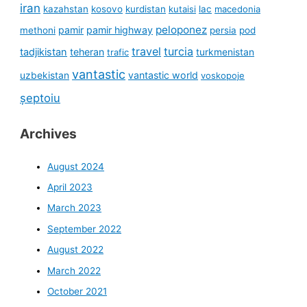
iran
kazahstan
kosovo
kurdistan
kutaisi
lac
macedonia
peloponez
pamir
pamir highway
methoni
persia
pod
travel
turcia
tadjikistan
teheran
turkmenistan
trafic
vantastic
uzbekistan
vantastic world
voskopoje
șeptoiu
Archives
August 2024
April 2023
March 2023
September 2022
August 2022
March 2022
October 2021