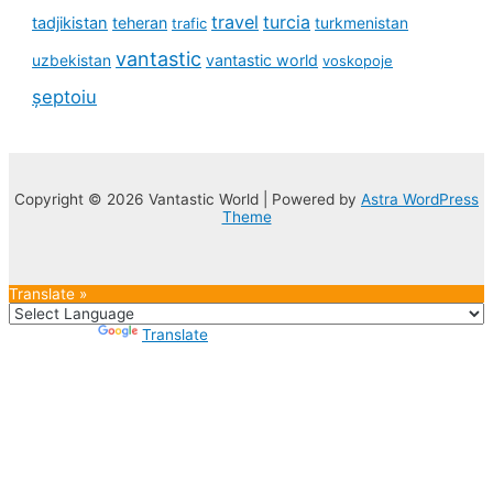
travel
turcia
tadjikistan
teheran
turkmenistan
trafic
vantastic
uzbekistan
vantastic world
voskopoje
șeptoiu
Copyright © 2026 Vantastic World | Powered by
Astra WordPress
Theme
Translate »
Powered by
Translate