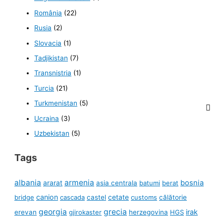
România
(22)
Rusia
(2)
Slovacia
(1)
Tadjikistan
(7)
Transnistria
(1)
Turcia
(21)
Turkmenistan
(5)
Ucraina
(3)
Uzbekistan
(5)
Tags
albania
armenia
ararat
bosnia
asia centrala
batumi
berat
canion
cetate
bridge
cascada
castel
customs
călătorie
georgia
grecia
irak
erevan
gjirokaster
herzegovina
HGS