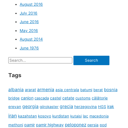
August 2016
July 2016
June 2016
May 2016
August 2014
June 1976
Search
for:
Tags
albania
armenia
ararat
bosnia
asia centrala
batumi
berat
canion
cetate
bridge
cascada
castel
customs
călătorie
georgia
grecia
irak
erevan
gjirokaster
herzegovina
HGS
iran
kazahstan
kosovo
kurdistan
kutaisi
lac
macedonia
peloponez
pamir
pamir highway
methoni
persia
pod