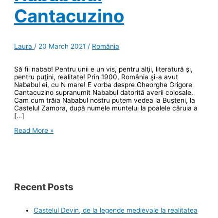
Cantacuzino
Laura
/
20 March 2021
/
România
Să fii nabab! Pentru unii e un vis, pentru alţii, literatură şi,
pentru puţini, realitate! Prin 1900, România şi-a avut
Nababul ei, cu N mare! E vorba despre Gheorghe Grigore
Cantacuzino supranumit Nababul datorită averii colosale.
Cam cum trăia Nababul nostru putem vedea la Buşteni, la
Castelul Zamora, după numele muntelui la poalele căruia a
[…]
Buşteniul
Read More »
de
dincolo
de
pârtie:
Palatul
Nababului
Cantacuzino
Recent Posts
Castelul Devin, de la legende medievale la realitatea