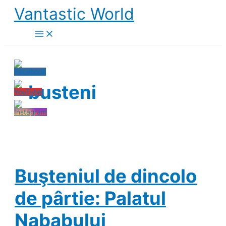
Skip
Vantastic World
to
content
busteni
Buşteniul de dincolo
de pârtie: Palatul
Nababului