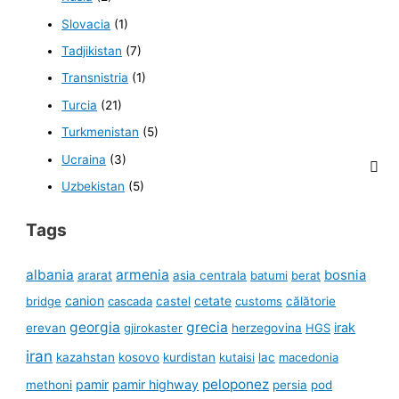
Slovacia
(1)
Tadjikistan
(7)
Transnistria
(1)
Turcia
(21)
Turkmenistan
(5)
Ucraina
(3)
Uzbekistan
(5)
Tags
albania
armenia
ararat
bosnia
asia centrala
batumi
berat
canion
cetate
bridge
cascada
castel
customs
călătorie
georgia
grecia
irak
erevan
gjirokaster
herzegovina
HGS
iran
kazahstan
kosovo
kurdistan
kutaisi
lac
macedonia
peloponez
pamir
pamir highway
methoni
persia
pod