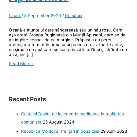
Laura
/
8 September 2020
/
România
O rană a muntelui care sângerează sau un hău roşu. Cam
aşa arată Groapa Ruginoasă din Munţii Apuseni, care an de
an înghite copacii de pe margine. Prăpastia cu pereţii
abrupţi s-a format în urma unui proces eroziv foarte activ,
cu şiroaie de apă care se scurg în văile adânci şi strâmte ce
au ajuns […]
Groapa
Read More »
Ruginoasă,
frumosul
iad
al
Apusenilor
Recent Posts
Castelul Devin, de la legende medievale la realitatea
comunistă
25 August 2024
Republica Moldova: trei ţări în două zile!
29 April 2023