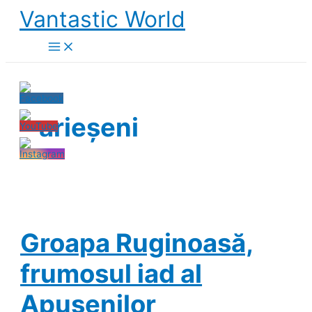
Skip
Vantastic World
to
content
arieșeni
Groapa Ruginoasă,
frumosul iad al
Apusenilor