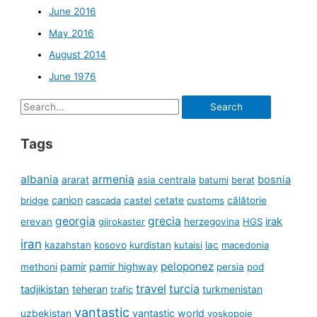
June 2016
May 2016
August 2014
June 1976
Search
for:
Tags
albania
armenia
ararat
bosnia
asia centrala
batumi
berat
canion
cetate
bridge
cascada
castel
customs
călătorie
georgia
grecia
irak
erevan
gjirokaster
herzegovina
HGS
iran
kazahstan
kosovo
kurdistan
kutaisi
lac
macedonia
peloponez
pamir
pamir highway
methoni
persia
pod
travel
turcia
tadjikistan
teheran
turkmenistan
trafic
vantastic
uzbekistan
vantastic world
voskopoje