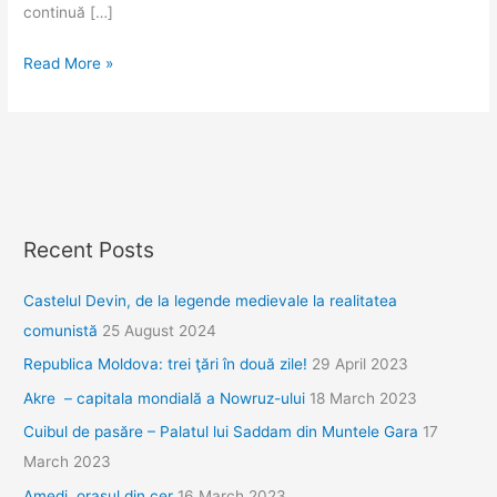
continuă […]
La
Read More »
Almatî,
ca-
n
Europa,
doar
că
Recent Posts
în
inima
Castelul Devin, de la legende medievale la realitatea
Asiei
comunistă
25 August 2024
Centrale
Republica Moldova: trei ţări în două zile!
29 April 2023
Akre – capitala mondială a Nowruz-ului
18 March 2023
Cuibul de pasăre – Palatul lui Saddam din Muntele Gara
17
March 2023
Amedi, orașul din cer
16 March 2023