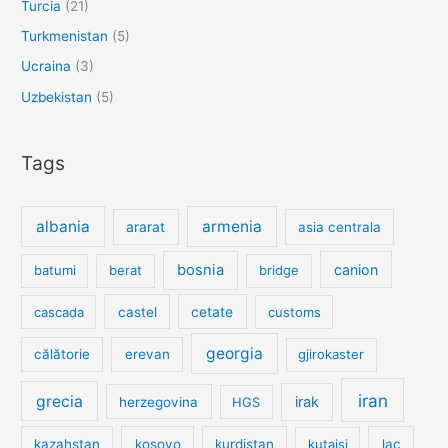
Turcia
(21)
Turkmenistan
(5)
Ucraina
(3)
Uzbekistan
(5)
Tags
albania
armenia
ararat
asia centrala
bosnia
canion
batumi
berat
bridge
cetate
cascada
castel
customs
georgia
călătorie
erevan
gjirokaster
iran
grecia
irak
herzegovina
HGS
kazahstan
kosovo
kurdistan
kutaisi
lac