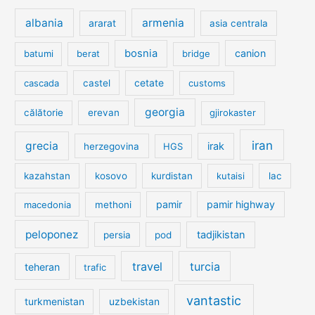
albania
armenia
ararat
asia centrala
bosnia
canion
batumi
berat
bridge
cetate
cascada
castel
customs
georgia
călătorie
erevan
gjirokaster
iran
grecia
irak
herzegovina
HGS
kazahstan
kosovo
kurdistan
kutaisi
lac
pamir
pamir highway
macedonia
methoni
peloponez
tadjikistan
persia
pod
travel
turcia
teheran
trafic
vantastic
turkmenistan
uzbekistan