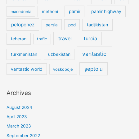
pamir
pamir highway
macedonia
methoni
peloponez
tadjikistan
persia
pod
travel
turcia
teheran
trafic
vantastic
turkmenistan
uzbekistan
șeptoiu
vantastic world
voskopoje
Archives
August 2024
April 2023
March 2023
September 2022