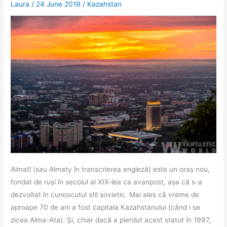
Laura
/
24 June 2019
/
Kazahstan
Almatî (sau Almaty în transcrierea engleză) este un oraș nou,
fondat de ruși în secolul al XIX-lea ca avanpost, așa că s-a
dezvoltat în cunoscutul stil sovietic. Mai ales că vreme de
aproape 70 de ani a fost capitala Kazahstanului (când i se
zicea Alma-Ata). Și, chiar dacă a pierdut acest statut în 1997,