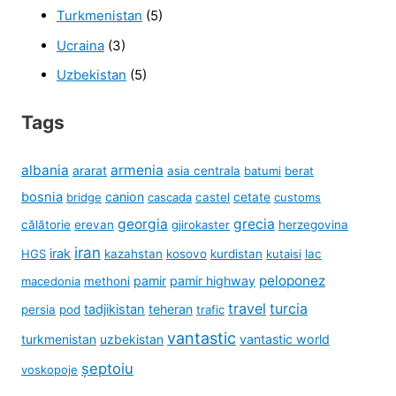
Turkmenistan
(5)
Ucraina
(3)
Uzbekistan
(5)
Tags
albania
armenia
ararat
asia centrala
batumi
berat
bosnia
canion
cetate
bridge
cascada
castel
customs
georgia
grecia
călătorie
erevan
gjirokaster
herzegovina
iran
irak
HGS
kazahstan
kosovo
kurdistan
kutaisi
lac
peloponez
pamir
pamir highway
macedonia
methoni
travel
turcia
tadjikistan
teheran
persia
pod
trafic
vantastic
turkmenistan
uzbekistan
vantastic world
șeptoiu
voskopoje