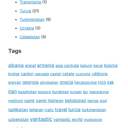
Transnistria
(1)
Turcia
(21)
Turkmenistan
(5)
Ucraina
(3)
Uzbekistan
(5)
Tags
albania
armenia
ararat
bosnia
asia centrala
batumi
berat
canion
cetate
bridge
cascada
castel
customs
călătorie
georgia
grecia
irak
erevan
gjirokaster
herzegovina
HGS
iran
kazahstan
kosovo
kurdistan
kutaisi
lac
macedonia
peloponez
pamir
pamir highway
methoni
persia
pod
travel
turcia
tadjikistan
teheran
turkmenistan
trafic
vantastic
uzbekistan
vantastic world
voskopoje