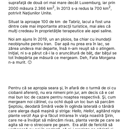
suprafaţă de două ori mai mare decât Luxemburg, iar prin
2
2
2000 măsura 2.366 km
, în 2013 s-a redus la 700 km
,
potrivit Naţiunilor Unite.
Situat la aproape 100 de km de Tabriz, lacul a fost una
dintre cele mai importante atracţii turistice, mai ales că
mulţi credeau în proprietăţile terapeutice ale apei saline.
Noi am ajuns în 2019, un an ploios, ba chiar cu inundaţii
neobişnuite pentru Iran. Dar apă nu prea era în lac, se
zărea undeva mai departe, însă n-am reuşit să o atingem.
Iniţial, ni s-a părut că-i la o aruncătură de băţ, dar băţul se
tot îndepărta pe măsură ce mergeam. Deh, Fata Morgana
n-a murit. 🙂
Pentru că se apropia seara şi, în afară de o turmă de oi cu
ciobanii aferenţi, nu era nimeni prin jur, am decis că e cel
mai bun loc de cazare pentru noaptea respectivă. Şi, cum
mergeam noi cătinel, cu ochii după un loc bun să parcăm
Şeptoiu, deodată Smără vede în oglinda laterală o tânără
care alerga după mașină și striga:
Hello, Hello!
, agitând nişte
plante verzi! Aşa şi-a făcut intrarea în viaţa noastră Şirin,
care ne-a învăţat să mâncăm rivas, planta verde pe care se
agita să ne-o strecoare pe geam. Era atât de fericită să