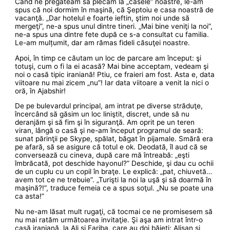
Când ne pregăteam să plecăm la „casele” noastre, le-am
spus că noi dormim în maşină, că Şeptoiu e casa noastră de
vacanţă. „Dar hotelul e foarte ieftin, ştim noi unde să
mergeţi”, ne-a spus unul dintre tineri. „Mai bine veniţi la noi”,
ne-a spus una dintre fete după ce s-a consultat cu familia.
Le-am mulțumit, dar am rămas fideli căsuţei noastre.
Apoi, în timp ce căutam un loc de parcare am început: şi
totuşi, cum o fi la ei acasă? Mai bine acceptam, vedeam şi
noi o casă tipic iraniană! Ptiu, ce fraieri am fost. Asta e, data
viitoare nu mai zicem „nu”! Iar data viitoare a venit la nici o
oră, în Ajabshir!
De pe bulevardul principal, am intrat pe diverse străduţe,
încercând să găsim un loc liniştit, discret, unde să nu
deranjăm şi să fim şi în siguranţă. Am oprit pe un teren
viran, lângă o casă şi ne-am început programul de seară:
sunat părinţii pe Skype, spălat, băgat în pijamale. Smără era
pe afară, să se asigure că totul e ok. Deodată, îl aud că se
conversează cu cineva, după care mă întreabă: „eşti
îmbrăcată, pot deschide hayonul?” Deschide, şi dau cu ochii
de un cuplu cu un copil în braţe. Le explică: „pat, chiuvetă…
avem tot ce ne trebuie”. „Turişti la noi la uşă şi să doarmă în
maşină?!”, traduce femeia ce a spus soţul. „Nu se poate una
ca asta!”
Nu ne-am lăsat mult rugaţi, că tocmai ce ne promisesem să
nu mai ratăm următoarea invitaţie. Şi aşa am intrat într-o
casă iraniană, la Ali şi Fariba, care au doi băieţi: Alisan şi