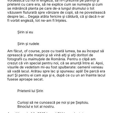
vorbească cu noi în engleză, să ni-i prezinte pe părinţii şi
prietenii cu care era, să ne explice cum se numeşte şi cum
se mănâncă planta pe care de-a lungul drumului o tot
văzusem fluturată spre vânzare de copii, să ne povestească
despre lac… Degaja atâta fericire şi căldură, că şi dacă n-ar
fi vorbit engleză, tot ne-am fi înţeles.
Șirin si eu
Șirin și rudele
Am făcut, of course, poze cu toată lumea, ba au început să
oprească şi alte maşini şi să vină alţi şi alţi doritori de
fotografii cu
maimuţele
de România
.
Pentru o clipă am
crezut că vin special pentru noi, că se anunţă între ei. Apoi,
visurile de vedetism mi-au fost spulberate: oamenii veneau
să vadă lacul. Arătau spre lac şi spuneau: apă! De parcă era
aur! Şi pentru ei cam aşa şi e, după ce cu un an înainte lacul
fusese aproape secat.
Prietenii lui Șirin
Curioși să ne cunoască pe noi și pe Șeptoiu.
Binoclul e tot al nostru.