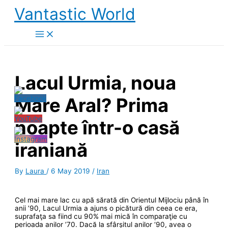
Skip
Vantastic World
to
content
Lacul Urmia, noua
Mare Aral? Prima
noapte într-o casă
iraniană
By
Laura
/
6 May 2019
/
Iran
Cel mai mare lac cu apă sărată din Orientul Mijlociu până în
anii ’90, Lacul Urmia a ajuns o picătură din ceea ce era,
suprafaţa sa fiind cu 90% mai mică în comparaţie cu
perioada anilor ’70. Dacă la sfârșitul anilor ‘90, avea o