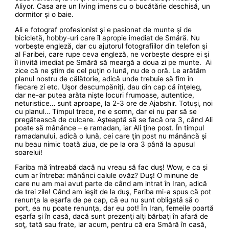
Aliyor. Casa are un living imens cu o bucătărie deschisă, un
dormitor şi o baie.
Ali e fotograf profesionist şi e pasionat de munte şi de
bicicletă, hobby-uri care îl apropie imediat de Smără. Nu
vorbeşte engleză, dar cu ajutorul fotografiilor din telefon şi
al Faribei, care rupe ceva engleză, ne vorbeşte despre ei şi
îl invită imediat pe Smără să meargă a doua zi pe munte. Ai
zice că ne ştim de cel puţin o lună, nu de o oră. Le arătăm
planul nostru de călătorie, adică unde trebuie să fim în
fiecare zi etc. Uşor descumpăniţi, dau din cap că înţeleg,
dar ne-ar putea arăta nişte locuri frumoase, autentice,
neturistice… sunt aproape, la 2-3 ore de Ajabshir. Totuşi, noi
cu planul… Timpul trece, ne e somn, dar ei nu par să se
pregătească de culcare. Aşteaptă să se facă ora 3, când Ali
poate să mânănce – e ramadan, iar Ali ţine post. În timpul
ramadanului, adică o lună, cei care ţin post nu mănâncă şi
nu beau nimic toată ziua, de pe la ora 3 până la apusul
soarelui!
Fariba mă întreabă dacă nu vreau să fac duş! Wow, e ca şi
cum ar întreba: mănânci calule ovăz? Duş! O minune de
care nu am mai avut parte de când am intrat în Iran, adică
de trei zile! Când am ieşit de la duş, Fariba mi-a spus că pot
renunţa la eşarfa de pe cap, că eu nu sunt obligată să o
port, ea nu poate renunţa, dar eu pot! În Iran, femeile poartă
eşarfa şi în casă, dacă sunt prezenţi alţi bărbaţi în afară de
soţ, tată sau frate, iar acum, pentru că era Smără în casă,