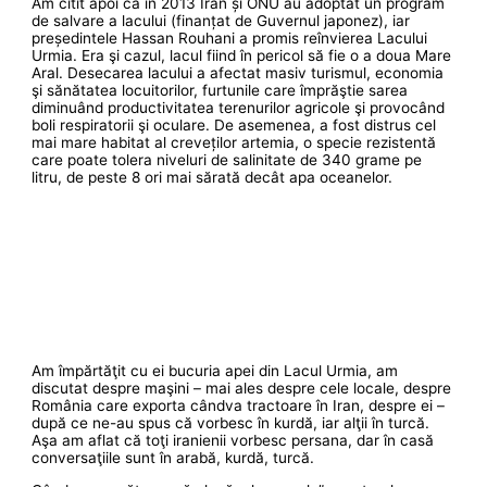
Am citit apoi că în 2013 Iran și ONU au adoptat un program
de salvare a lacului (finanțat de Guvernul japonez), iar
președintele Hassan Rouhani a promis reînvierea Lacului
Urmia. Era şi cazul, lacul fiind în pericol să fie o a doua Mare
Aral. Desecarea lacului a afectat masiv turismul, economia
şi sănătatea locuitorilor, furtunile care împrăştie sarea
diminuând productivitatea terenurilor agricole şi provocând
boli respiratorii şi oculare. De asemenea, a fost distrus cel
mai mare habitat al creveților artemia, o specie rezistentă
care poate tolera niveluri de salinitate de 340 grame pe
litru, de peste 8 ori mai sărată decât apa oceanelor.
Am împărtăţit cu ei bucuria apei din Lacul Urmia, am
discutat despre maşini – mai ales despre cele locale, despre
România care exporta cândva tractoare în Iran, despre ei –
după ce ne-au spus că vorbesc în kurdă, iar alţii în turcă.
Aşa am aflat că toţi iranienii vorbesc persana, dar în casă
conversaţiile sunt în arabă, kurdă, turcă.