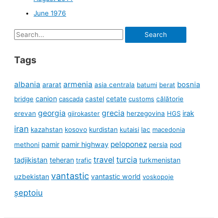
June 1976
Search
for:
Tags
albania
armenia
ararat
bosnia
asia centrala
batumi
berat
canion
cetate
bridge
cascada
castel
customs
călătorie
georgia
grecia
irak
erevan
gjirokaster
herzegovina
HGS
iran
kazahstan
kosovo
kurdistan
kutaisi
lac
macedonia
peloponez
pamir
pamir highway
methoni
persia
pod
travel
turcia
tadjikistan
teheran
turkmenistan
trafic
vantastic
uzbekistan
vantastic world
voskopoje
șeptoiu