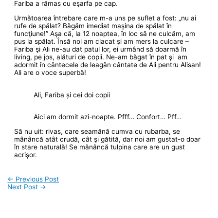
Fariba a rămas cu eşarfa pe cap.
Următoarea întrebare care m-a uns pe suflet a fost: „nu ai
rufe de spălat? Băgăm imediat maşina de spălat în
funcţiune!” Aşa că, la 12 noaptea, în loc să ne culcăm, am
pus la spălat. Însă noi am clacat şi am mers la culcare –
Fariba şi Ali ne-au dat patul lor, ei urmând să doarmă în
living, pe jos, alături de copii. Ne-am băgat în pat şi am
adormit în cântecele de leagăn cântate de Ali pentru Alisan!
Ali are o voce superbă!
Ali, Fariba și cei doi copii
Aici am dormit azi-noapte. Pfff… Confort… Pff…
Să nu uit: rivas, care seamănă cumva cu rubarba, se
mânâncă atât crudă, cât şi gătită, dar noi am gustat-o doar
în stare naturală! Se mănâncă tulpina care are un gust
acrişor.
←
Previous Post
Next Post
→