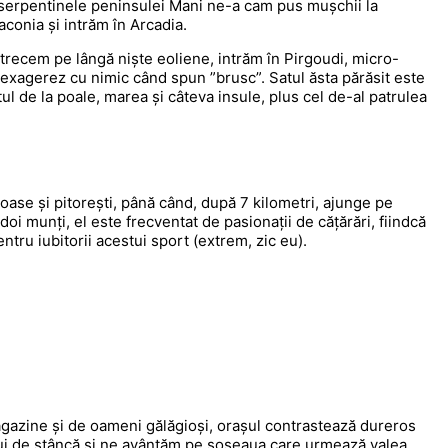
e serpentinele peninsulei Mani ne-a cam pus mușchii la
aconia și intrăm în Arcadia.
trecem pe lângă niște eoliene, intrăm în Pirgoudi, micro-
u exagerez cu nimic când spun ”brusc”. Satul ăsta părăsit este
tul de la poale, marea și câteva insule, plus cel de-al patrulea
ase și pitorești, până când, după 7 kilometri, ajunge pe
 doi munți, el este frecventat de pasionații de cățărări, fiindcă
ntru iubitorii acestui sport (extrem, zic eu).
agazine și de oameni gălăgioși, orașul contrastează dureros
elui de stâncă și ne avântăm pe șoseaua care urmează valea