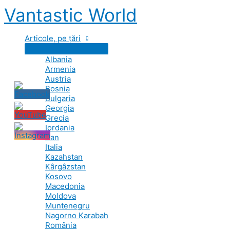
Skip
Vantastic World
to
content
Articole, pe țări
Albania
Armenia
Austria
Bosnia
Bulgaria
Georgia
Grecia
Iordania
Iran
Italia
Kazahstan
Kârgâzstan
Kosovo
Macedonia
Moldova
Muntenegru
Nagorno Karabah
România