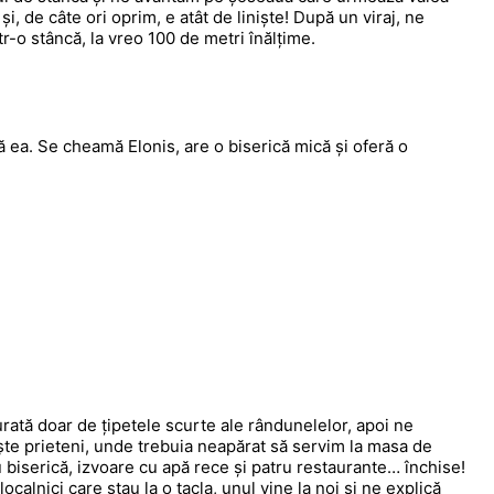
, de câte ori oprim, e atât de liniște! După un viraj, ne
r-o stâncă, la vreo 100 de metri înălțime.
 ea. Se cheamă Elonis, are o biserică mică și oferă o
rată doar de țipetele scurte ale rândunelelor, apoi ne
e prieteni, unde trebuia neapărat să servim la masa de
u biserică, izvoare cu apă rece și patru restaurante… închise!
ocalnici care stau la o tacla, unul vine la noi și ne explică