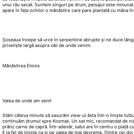
unui râu secat. Suntem singuri pe drum, peisajul este minunat și
apare în fața ochilor o mănăstire care pare plantată cu mâna înt
Șoseaua începe să urce în serpentine abrupte și ne duce lângă
priveliște largă asupra văii de unde venim.
Mănăstirea Elonis
Valea de unde am venit
Stăm câteva minute să savurăm view-ul ăsta într-o liniște tulbu
continuăm drumul spre Kosmas. Un sat mic, recomandat de nișt
prânz carne de capră. Într-adevăr, satul are în centru o piață c
E la fel de liniște ca și pe valea de mai devreme. Dintre cei doi l