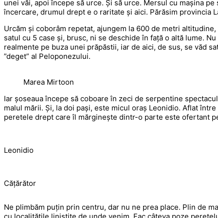
unei văi, apoi începe să urce. Și să urce. Mersul cu mașina p
încercare, drumul drept e o raritate și aici. Părăsim provincia L
Urcăm și coborâm repetat, ajungem la 600 de metri altitudine, 
satul cu 5 case și, brusc, ni se deschide în față o altă lume. N
realmente pe buza unei prăpăstii, iar de aici, de sus, se văd sa
”deget” al Peloponezului.
Marea Mirtoon
Iar șoseaua începe să coboare în zeci de serpentine spectaculo
malul mării. Și, la doi pași, este micul oraș Leonidio. Aflat între
peretele drept care îl mărginește dintr-o parte este ofertant pe
Leonidio
Cățărător
Ne plimbăm puțin prin centru, dar nu ne prea place. Plin de m
cu localitățile liniștite de unde venim. Fac câteva poze peret