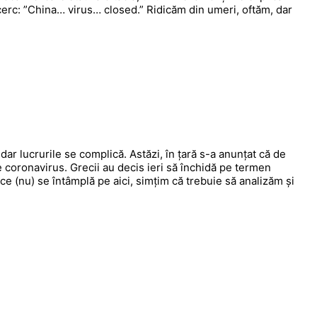
cerc: ”China… virus… closed.” Ridicăm din umeri, oftăm, dar
r lucrurile se complică. Astăzi, în țară s-a anunțat că de
 coronavirus. Grecii au decis ieri să închidă pe termen
t ce (nu) se întâmplă pe aici, simțim că trebuie să analizăm și