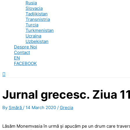
Rusia
Slovacia
Tadjikistan
Transnistria
Turcia
Turkmenistan
Ucraina
Uzbekistan
Despre Noi
Contact
EN
FACEBOOK
Search
Jurnal grecesc. Ziua 11
By
Smără
/
14 March 2020
/
Grecia
Lăsăm Monemvasia în urmă și apucăm pe un drum care traverseaz