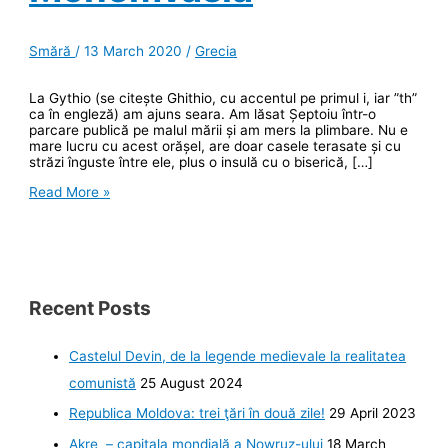
Smără
/
13 March 2020
/
Grecia
La Gythio (se citește Ghithio, cu accentul pe primul i, iar ”th”
ca în engleză) am ajuns seara. Am lăsat Șeptoiu într-o
parcare publică pe malul mării și am mers la plimbare. Nu e
mare lucru cu acest orășel, are doar casele terasate și cu
străzi înguste între ele, plus o insulă cu o biserică, […]
Jurnal
Read More »
grecesc.
Ziua
10,
Gythio
și
Monemvasia
Recent Posts
Castelul Devin, de la legende medievale la realitatea
comunistă
25 August 2024
Republica Moldova: trei ţări în două zile!
29 April 2023
Akre – capitala mondială a Nowruz-ului
18 March