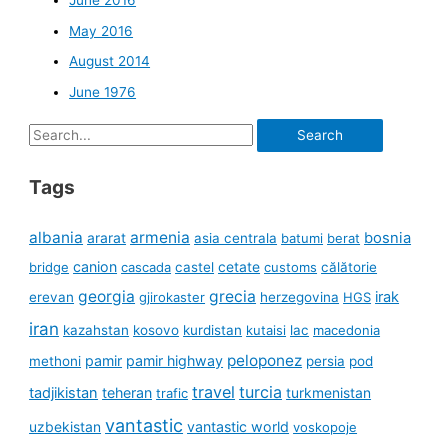
June 2016
May 2016
August 2014
June 1976
Search
for:
Tags
albania
armenia
ararat
bosnia
asia centrala
batumi
berat
canion
cetate
bridge
cascada
castel
customs
călătorie
georgia
grecia
irak
erevan
gjirokaster
herzegovina
HGS
iran
kazahstan
kosovo
kurdistan
kutaisi
lac
macedonia
peloponez
pamir
pamir highway
methoni
persia
pod
travel
turcia
tadjikistan
teheran
turkmenistan
trafic
vantastic
uzbekistan
vantastic world
voskopoje