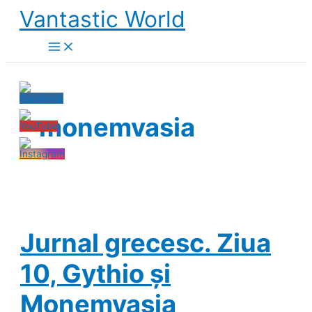
Skip
Vantastic World
to
content
monemvasia
Jurnal grecesc. Ziua
10, Gythio și
Monemvasia