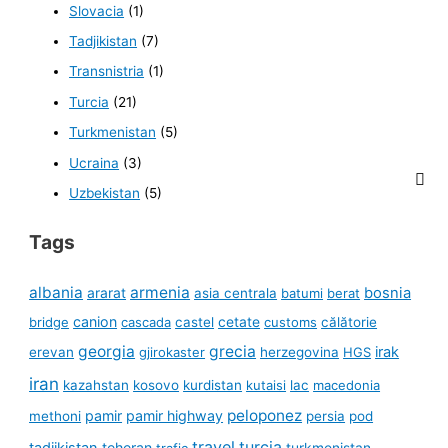
Slovacia
(1)
Tadjikistan
(7)
Transnistria
(1)
Turcia
(21)
Turkmenistan
(5)
Ucraina
(3)
Uzbekistan
(5)
Tags
albania
armenia
ararat
bosnia
asia centrala
batumi
berat
canion
cetate
bridge
cascada
castel
customs
călătorie
georgia
grecia
irak
erevan
gjirokaster
herzegovina
HGS
iran
kazahstan
kosovo
kurdistan
kutaisi
lac
macedonia
peloponez
pamir
pamir highway
methoni
persia
pod
travel
turcia
tadjikistan
teheran
turkmenistan
trafic