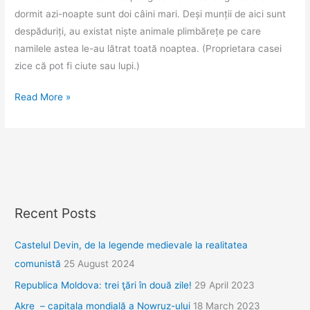
dormit azi-noapte sunt doi câini mari. Deși munții de aici sunt
despăduriți, au existat niște animale plimbărețe pe care
namilele astea le-au lătrat toată noaptea. (Proprietara casei
zice că pot fi ciute sau lupi.)
Pamir
Read More »
Highway.
Ziua
4.
Recent Posts
Castelul Devin, de la legende medievale la realitatea
comunistă
25 August 2024
Republica Moldova: trei ţări în două zile!
29 April 2023
Akre – capitala mondială a Nowruz-ului
18 March 2023