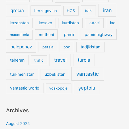
iran
grecia
irak
herzegovina
HGS
kazahstan
kosovo
kurdistan
kutaisi
lac
pamir
pamir highway
macedonia
methoni
peloponez
tadjikistan
persia
pod
travel
turcia
teheran
trafic
vantastic
turkmenistan
uzbekistan
șeptoiu
vantastic world
voskopoje
Archives
August 2024