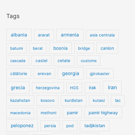
Tags
albania
armenia
ararat
asia centrala
bosnia
canion
batumi
berat
bridge
cetate
cascada
castel
customs
georgia
călătorie
erevan
gjirokaster
iran
grecia
irak
herzegovina
HGS
kazahstan
kosovo
kurdistan
kutaisi
lac
pamir
pamir highway
macedonia
methoni
peloponez
tadjikistan
persia
pod