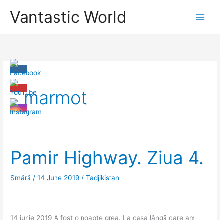
Skip
Vantastic World
to
content
marmot
Pamir Highway. Ziua 4.
Smără
/
14 June 2019
/
Tadjikistan
14 iunie 2019 A fost o noapte grea. La casa lângă care am