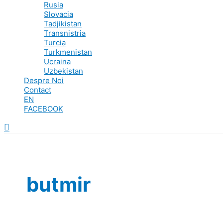
Rusia
Slovacia
Tadjikistan
Transnistria
Turcia
Turkmenistan
Ucraina
Uzbekistan
Despre Noi
Contact
EN
FACEBOOK
Search
butmir