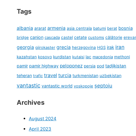
Tags
albania
armenia
ararat
bosnia
asia centrala
batumi
berat
canion
cetate
bridge
cascada
castel
customs
călătorie
ereva
iran
georgia
grecia
irak
gjirokaster
herzegovina
HGS
kazahstan
kosovo
kurdistan
kutaisi
lac
macedonia
methoni
peloponez
pamir
pamir highway
tadjikistan
persia
pod
travel
turcia
teheran
turkmenistan
uzbekistan
trafic
vantastic
șeptoiu
vantastic world
voskopoje
Archives
August 2024
April 2023