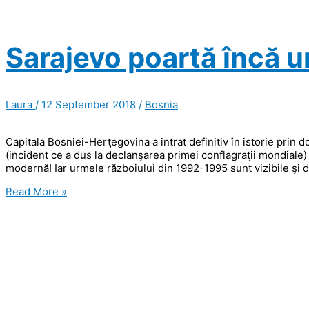
Sarajevo poartă încă u
Laura
/
12 September 2018
/
Bosnia
Capitala Bosniei-Herţegovina a intrat definitiv în istorie prin
(incident ce a dus la declanşarea primei conflagraţii mondiale) ş
modernă! Iar urmele războiului din 1992-1995 sunt vizibile şi d
Sarajevo
Read More »
poartă
încă
urmele
războiului