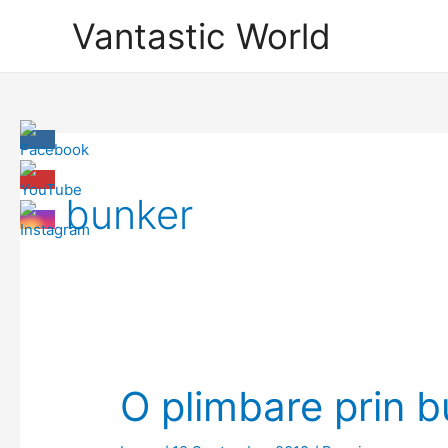
Skip
Vantastic World
to
content
bunker
O plimbare prin bu