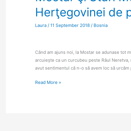
Herţegovinei de 
Laura
/
11 September 2018
/
Bosnia
Când am ajuns noi, la Mostar se adunase tot m
arcuiește ca un curcubeu peste Râul Neretva, n
avut sentimentul că n-o să avem loc să urcăm p
Mostar
Read More »
şi
Stari
Most,
simbolul
Herţegovinei
de