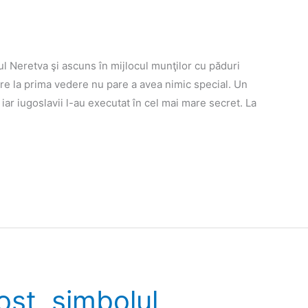
ul Neretva şi ascuns în mijlocul munţilor cu păduri
care la prima vedere nu pare a avea nimic special. Un
 iar iugoslavii l-au executat în cel mai mare secret. La
ost, simbolul