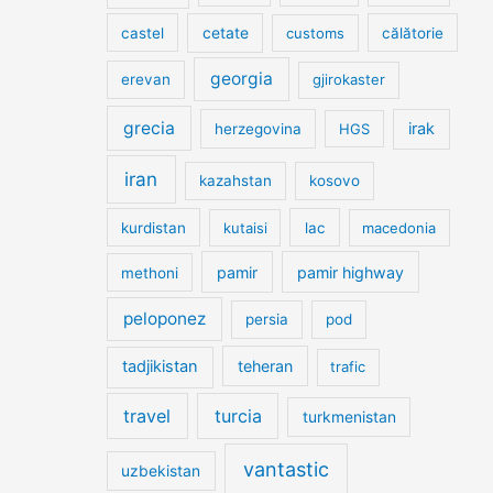
cetate
castel
customs
călătorie
georgia
erevan
gjirokaster
grecia
irak
herzegovina
HGS
iran
kazahstan
kosovo
kurdistan
kutaisi
lac
macedonia
pamir
pamir highway
methoni
peloponez
persia
pod
tadjikistan
teheran
trafic
travel
turcia
turkmenistan
vantastic
uzbekistan