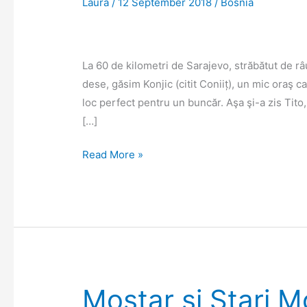
Laura
/
12 September 2018
/
Bosnia
La 60 de kilometri de Sarajevo, străbătut de râ
dese, găsim Konjic (citit Coniiț), un mic oraş 
loc perfect pentru un buncăr. Aşa şi-a zis Tito,
[…]
O
Read More »
plimbare
prin
buncărul
lui
Tito
Mostar şi Stari M