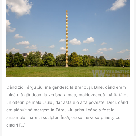
Când zic Târgu Jiu, mă gândesc la Brâncuși. Bine, când eram
mică mă gândeam la verișoara mea, moldoveancă măritată cu
un oltean pe malul Jiului, dar asta e o altă poveste. Deci, când
am plănuit să mergem în Târgu Jiu primul gând a fost la
ansamblul marelui sculptor. Însă, oraşul ne-a surprins și cu
clădiri […]