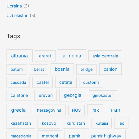
Ucraina
(3)
Uzbekistan
(5)
Tags
albania
armenia
ararat
asia centrala
bosnia
canion
batumi
berat
bridge
cetate
cascada
castel
customs
georgia
călătorie
erevan
gjirokaster
iran
grecia
irak
herzegovina
HGS
kazahstan
kosovo
kurdistan
kutaisi
lac
pamir
pamir highway
macedonia
methoni