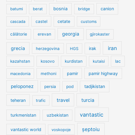
bosnia
canion
batumi
berat
bridge
cetate
cascada
castel
customs
georgia
călătorie
erevan
gjirokaster
iran
grecia
irak
herzegovina
HGS
kazahstan
kosovo
kurdistan
kutaisi
lac
pamir
pamir highway
macedonia
methoni
peloponez
tadjikistan
persia
pod
travel
turcia
teheran
trafic
vantastic
turkmenistan
uzbekistan
șeptoiu
vantastic world
voskopoje