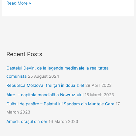
La
Read More »
Târgu
Jiu
şi
Hobiţa,
pe
urmele
Recent Posts
lui
Brâncuşi
Castelul Devin, de la legende medievale la realitatea
comunistă
25 August 2024
Republica Moldova: trei ţări în două zile!
29 April 2023
Akre – capitala mondială a Nowruz-ului
18 March 2023
Cuibul de pasăre – Palatul lui Saddam din Muntele Gara
17
March 2023
Amedi, orașul din cer
16 March 2023