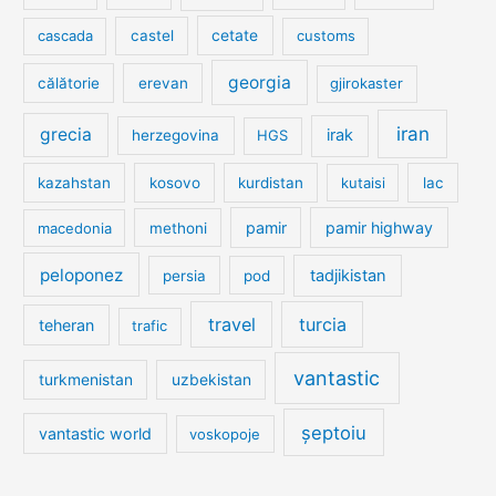
cetate
cascada
castel
customs
georgia
călătorie
erevan
gjirokaster
iran
grecia
irak
herzegovina
HGS
kazahstan
kosovo
kurdistan
kutaisi
lac
pamir
pamir highway
macedonia
methoni
peloponez
tadjikistan
persia
pod
travel
turcia
teheran
trafic
vantastic
turkmenistan
uzbekistan
șeptoiu
vantastic world
voskopoje