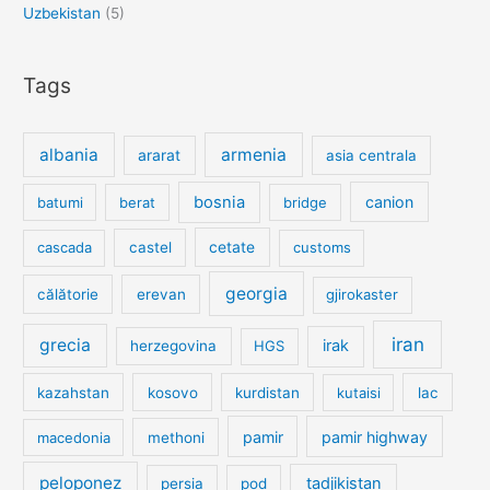
Uzbekistan
(5)
Tags
albania
armenia
ararat
asia centrala
bosnia
canion
batumi
berat
bridge
cetate
cascada
castel
customs
georgia
călătorie
erevan
gjirokaster
iran
grecia
irak
herzegovina
HGS
kazahstan
kosovo
kurdistan
kutaisi
lac
pamir
pamir highway
macedonia
methoni
peloponez
tadjikistan
persia
pod