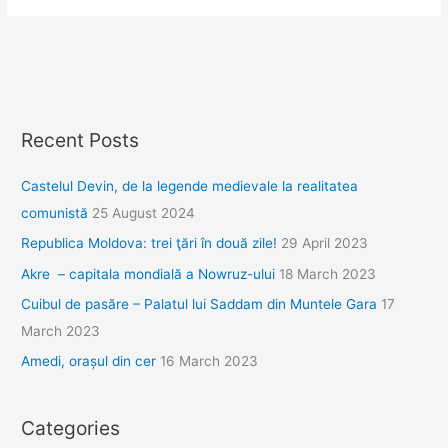
prima
vedere
Recent Posts
Castelul Devin, de la legende medievale la realitatea
comunistă
25 August 2024
Republica Moldova: trei ţări în două zile!
29 April 2023
Akre – capitala mondială a Nowruz-ului
18 March 2023
Cuibul de pasăre – Palatul lui Saddam din Muntele Gara
17
March 2023
Amedi, orașul din cer
16 March 2023
Categories