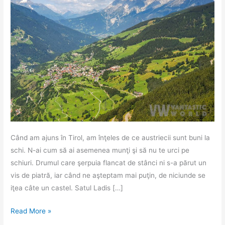
Când am ajuns în Tirol, am înţeles de ce austriecii sunt buni la
schi. N-ai cum să ai asemenea munţi şi să nu te urci pe
schiuri. Drumul care şerpuia flancat de stânci ni s-a părut un
vis de piatră, iar când ne aşteptam mai puţin, de niciunde se
iţea câte un castel. Satul Ladis […]
Tirol
Read More »
la