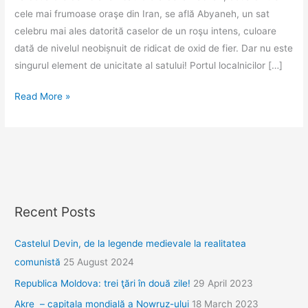
cele mai frumoase oraşe din Iran, se află Abyaneh, un sat
celebru mai ales datorită caselor de un roşu intens, culoare
dată de nivelul neobișnuit de ridicat de oxid de fier. Dar nu este
singurul element de unicitate al satului! Portul localnicilor […]
Abyaneh,
Read More »
satul
roşu
Recent Posts
Castelul Devin, de la legende medievale la realitatea
comunistă
25 August 2024
Republica Moldova: trei ţări în două zile!
29 April 2023
Akre – capitala mondială a Nowruz-ului
18 March 2023