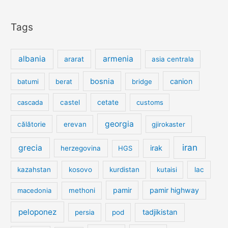
Tags
albania
armenia
ararat
asia centrala
bosnia
canion
batumi
berat
bridge
cetate
cascada
castel
customs
georgia
călătorie
erevan
gjirokaster
iran
grecia
irak
herzegovina
HGS
kazahstan
kosovo
kurdistan
kutaisi
lac
pamir
pamir highway
macedonia
methoni
peloponez
tadjikistan
persia
pod