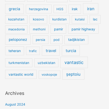
iran
grecia
irak
herzegovina
HGS
kazahstan
kosovo
kurdistan
kutaisi
lac
pamir
pamir highway
macedonia
methoni
peloponez
tadjikistan
persia
pod
travel
turcia
teheran
trafic
vantastic
turkmenistan
uzbekistan
șeptoiu
vantastic world
voskopoje
Archives
August 2024