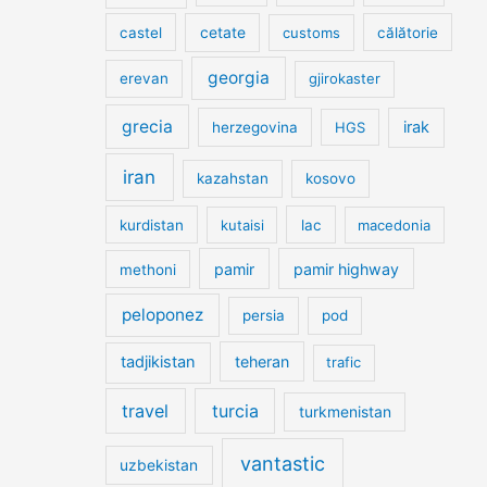
cetate
castel
customs
călătorie
georgia
erevan
gjirokaster
grecia
irak
herzegovina
HGS
iran
kazahstan
kosovo
kurdistan
kutaisi
lac
macedonia
pamir
pamir highway
methoni
peloponez
persia
pod
tadjikistan
teheran
trafic
travel
turcia
turkmenistan
vantastic
uzbekistan