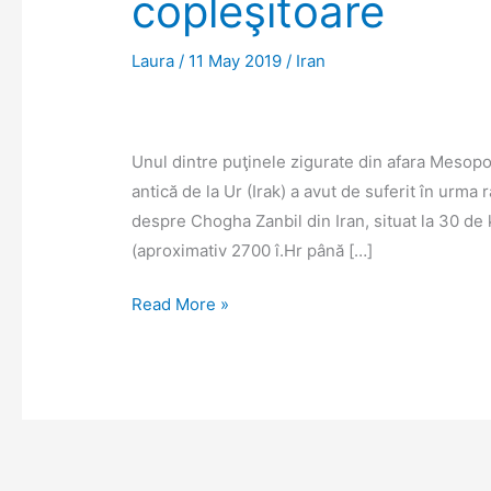
copleşitoare
Laura
/
11 May 2019
/
Iran
Unul dintre puţinele zigurate din afara Mesopo
antică de la Ur (Irak) a avut de suferit în urm
despre Chogha Zanbil din Iran, situat la 30 de 
(aproximativ 2700 î.Hr până […]
Chogha
Read More »
Zanbil,
o
experienţă
copleşitoare