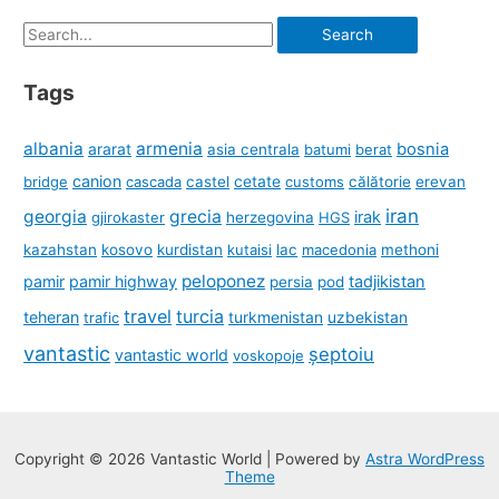
Search
for:
Tags
albania
armenia
ararat
bosnia
asia centrala
batumi
berat
canion
cetate
bridge
cascada
castel
customs
călătorie
erevan
iran
georgia
grecia
irak
gjirokaster
herzegovina
HGS
kazahstan
kosovo
kurdistan
kutaisi
lac
macedonia
methoni
peloponez
pamir
pamir highway
tadjikistan
persia
pod
travel
turcia
teheran
turkmenistan
uzbekistan
trafic
vantastic
șeptoiu
vantastic world
voskopoje
Copyright © 2026 Vantastic World | Powered by
Astra WordPress
Theme