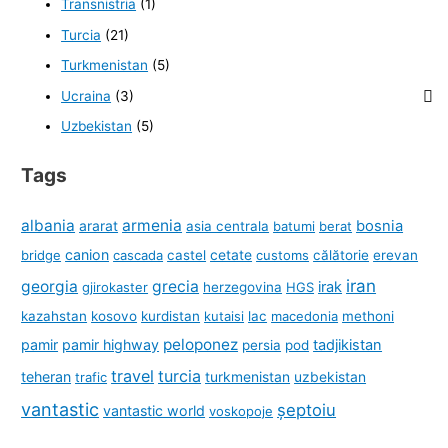
Transnistria
(1)
Turcia
(21)
Turkmenistan
(5)
Ucraina
(3)
Uzbekistan
(5)
Tags
albania
armenia
ararat
bosnia
asia centrala
batumi
berat
canion
cetate
bridge
cascada
castel
customs
călătorie
erevan
iran
georgia
grecia
irak
gjirokaster
herzegovina
HGS
kazahstan
kosovo
kurdistan
kutaisi
lac
macedonia
methoni
peloponez
pamir
pamir highway
tadjikistan
persia
pod
travel
turcia
teheran
turkmenistan
uzbekistan
trafic
vantastic
șeptoiu
vantastic world
voskopoje