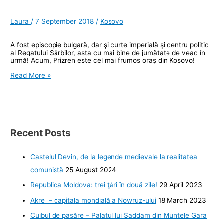
Laura
/
7 September 2018
/
Kosovo
A fost episcopie bulgară, dar şi curte imperială şi centru politic
al Regatului Sârbilor, asta cu mai bine de jumătate de veac în
urmă! Acum, Prizren este cel mai frumos oraş din Kosovo!
Prizren,
Read More »
cel
mai
frumos
oraş
din
Kosovo
Recent Posts
Castelul Devin, de la legende medievale la realitatea
comunistă
25 August 2024
Republica Moldova: trei ţări în două zile!
29 April 2023
Akre – capitala mondială a Nowruz-ului
18 March 2023
Cuibul de pasăre – Palatul lui Saddam din Muntele Gara