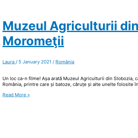
Muzeul Agriculturii din
Moromeţii
Laura
/
5 January 2021
/
România
Un loc ca-n filme! Așa arată Muzeul Agriculturii din Slobozia, 
România, printre care și batoze, căruțe și alte unelte folosite 
Muzeul
Read More »
Agriculturii
din
Slobozia
şi
legătura
cu
Moromeţii