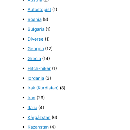
Autostopist
(1)
Bosnia
(8)
Bulgaria
(1)
Diverse
(1)
Georgia
(12)
Grecia
(14)
Hitch-hiker
(1)
Iordania
(3)
Irak (Kurdistan)
(8)
Iran
(29)
Italia
(4)
Kârgâzstan
(6)
Kazahstan
(4)