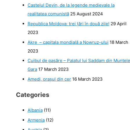
Castelul Devin, de la legende medievale la
realitatea comunistă
25 August 2024
Republica Moldova: trei ţări în două zile!
29 April
2023
Akre – capitala mondială a Nowruz-ului
18 March
2023
Cuibul de pasăre – Palatul lui Saddam din Muntel
Gara
17 March 2023
Amedi, orașul din cer
16 March 2023
Categories
Albania
(11)
Armenia
(12)
Austria
(2)