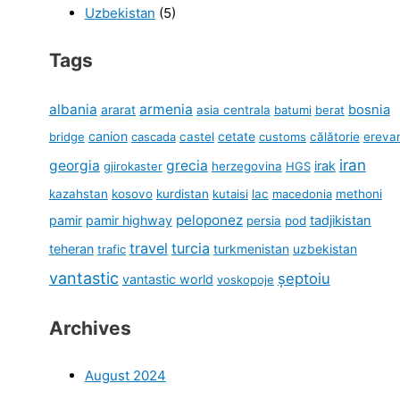
Uzbekistan
(5)
Tags
albania
armenia
ararat
bosnia
asia centrala
batumi
berat
canion
cetate
bridge
cascada
castel
customs
călătorie
ereva
iran
georgia
grecia
irak
gjirokaster
herzegovina
HGS
kazahstan
kosovo
kurdistan
kutaisi
lac
macedonia
methoni
peloponez
pamir
pamir highway
tadjikistan
persia
pod
travel
turcia
teheran
turkmenistan
uzbekistan
trafic
vantastic
șeptoiu
vantastic world
voskopoje
Archives
August 2024