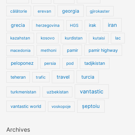
georgia
călătorie
erevan
gjirokaster
iran
grecia
irak
herzegovina
HGS
kazahstan
kosovo
kurdistan
kutaisi
lac
pamir
pamir highway
macedonia
methoni
peloponez
tadjikistan
persia
pod
travel
turcia
teheran
trafic
vantastic
turkmenistan
uzbekistan
șeptoiu
vantastic world
voskopoje
Archives