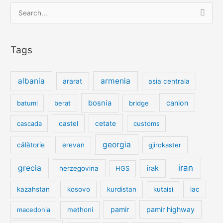
Search
for:
Tags
albania
armenia
ararat
asia centrala
bosnia
canion
batumi
berat
bridge
cetate
cascada
castel
customs
georgia
călătorie
erevan
gjirokaster
iran
grecia
irak
herzegovina
HGS
kazahstan
kosovo
kurdistan
kutaisi
lac
pamir
pamir highway
macedonia
methoni