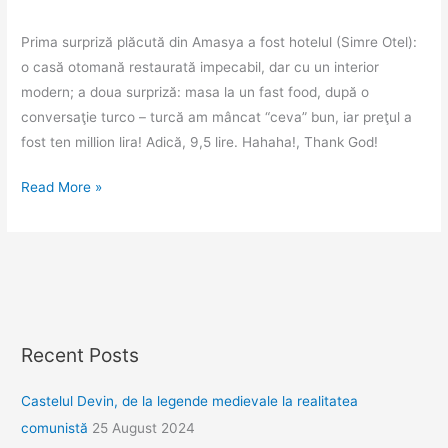
Prima surpriză plăcută din Amasya a fost hotelul (Simre Otel):
o casă otomană restaurată impecabil, dar cu un interior
modern; a doua surpriză: masa la un fast food, după o
conversaţie turco – turcă am mâncat “ceva” bun, iar preţul a
fost ten million lira! Adică, 9,5 lire. Hahaha!, Thank God!
Amasya,
Read More »
o
bijuterie
de
oraş
Recent Posts
Castelul Devin, de la legende medievale la realitatea
comunistă
25 August 2024