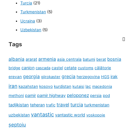
Turcia
(21)
Turkmenistan
(5)
Ucraina
(3)
Uzbekistan
(5)
Tags
albania
armenia
ararat
bosnia
asia centrala
batumi
berat
canion
cetate
bridge
cascada
castel
customs
călătorie
georgia
grecia
irak
erevan
gjirokaster
herzegovina
HGS
iran
kazahstan
kosovo
kurdistan
kutaisi
lac
macedonia
peloponez
pamir
pamir highway
methoni
persia
pod
travel
turcia
tadjikistan
teheran
turkmenistan
trafic
vantastic
uzbekistan
vantastic world
voskopoje
șeptoiu