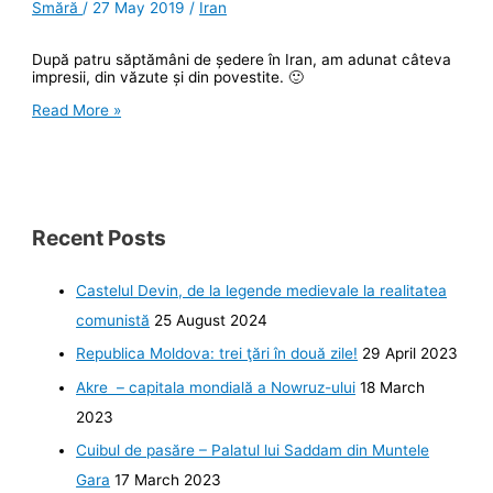
Smără
/
27 May 2019
/
Iran
După patru săptămâni de ședere în Iran, am adunat câteva
impresii, din văzute și din povestite. 🙂
Quick
Read More »
facts
despre
Iran
(I)
Recent Posts
Castelul Devin, de la legende medievale la realitatea
comunistă
25 August 2024
Republica Moldova: trei ţări în două zile!
29 April 2023
Akre – capitala mondială a Nowruz-ului
18 March
2023
Cuibul de pasăre – Palatul lui Saddam din Muntele
Gara
17 March 2023