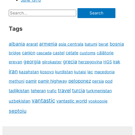
Search
for:
Tags
albania
armenia
ararat
bosnia
asia centrala
batumi
berat
canion
cetate
bridge
cascada
castel
customs
călătorie
georgia
grecia
irak
erevan
gjirokaster
herzegovina
HGS
iran
kazahstan
kosovo
kurdistan
kutaisi
lac
macedonia
peloponez
pamir
pamir highway
methoni
persia
pod
travel
turcia
tadjikistan
teheran
turkmenistan
trafic
vantastic
uzbekistan
vantastic world
voskopoje
șeptoiu