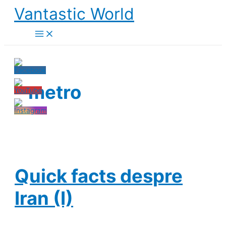
Skip
Vantastic World
to
content
metro
Quick facts despre
Iran (I)