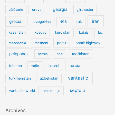
georgia
călătorie
erevan
gjirokaster
iran
grecia
irak
herzegovina
HGS
kazahstan
kosovo
kurdistan
kutaisi
lac
pamir
pamir highway
macedonia
methoni
peloponez
tadjikistan
persia
pod
travel
turcia
teheran
trafic
vantastic
turkmenistan
uzbekistan
șeptoiu
vantastic world
voskopoje
Archives