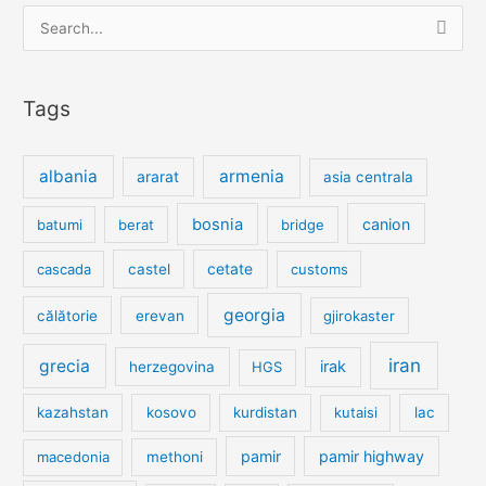
Search
for:
Tags
albania
armenia
ararat
asia centrala
bosnia
canion
batumi
berat
bridge
cetate
cascada
castel
customs
georgia
călătorie
erevan
gjirokaster
iran
grecia
irak
herzegovina
HGS
kazahstan
kosovo
kurdistan
kutaisi
lac
pamir
pamir highway
macedonia
methoni