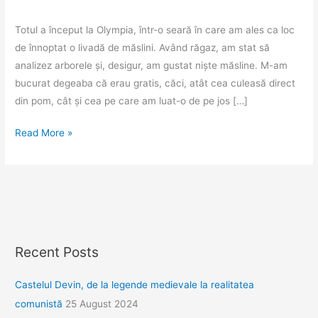
Totul a început la Olympia, într-o seară în care am ales ca loc
de înnoptat o livadă de măslini. Având răgaz, am stat să
analizez arborele și, desigur, am gustat niște măsline. M-am
bucurat degeaba că erau gratis, căci, atât cea culeasă direct
din pom, cât și cea pe care am luat-o de pe jos […]
Despre
Read More »
cum
am
dat-
o
pe
ulei
Recent Posts
în
Peloponez
Castelul Devin, de la legende medievale la realitatea
comunistă
25 August 2024