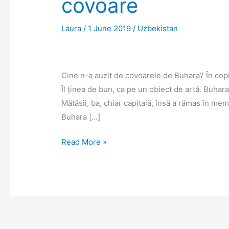
covoare
Laura
/
1 June 2019
/
Uzbekistan
Cine n-a auzit de covoarele de Buhara? În copi
Îl ținea de bun, ca pe un obiect de artă. Buha
Mătăsii, ba, chiar capitală, însă a rămas în m
Buhara […]
Prin
Read More »
Buhara,
în
căutarea
celebrelor
covoare