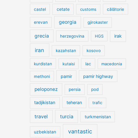
cetate
castel
customs
călătorie
georgia
erevan
gjirokaster
grecia
irak
herzegovina
HGS
iran
kazahstan
kosovo
kurdistan
kutaisi
lac
macedonia
pamir
pamir highway
methoni
peloponez
persia
pod
tadjikistan
teheran
trafic
travel
turcia
turkmenistan
vantastic
uzbekistan