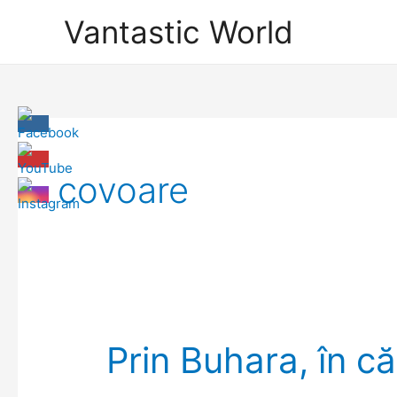
Skip
Vantastic World
to
content
covoare
Prin Buhara, în c