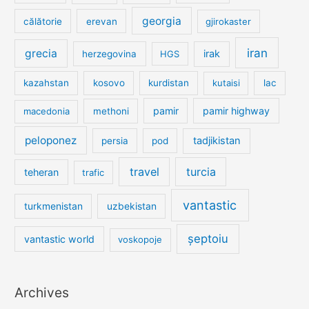
georgia
călătorie
erevan
gjirokaster
iran
grecia
irak
herzegovina
HGS
kazahstan
kosovo
kurdistan
kutaisi
lac
pamir
pamir highway
macedonia
methoni
peloponez
tadjikistan
persia
pod
travel
turcia
teheran
trafic
vantastic
turkmenistan
uzbekistan
șeptoiu
vantastic world
voskopoje
Archives