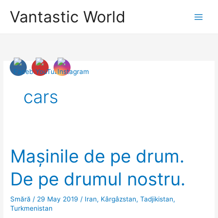
Skip
Vantastic World
to
content
cars
Mașinile de pe drum.
De pe drumul nostru.
Smără
/
29 May 2019
/
Iran
,
Kârgâzstan
,
Tadjikistan
,
Turkmenistan