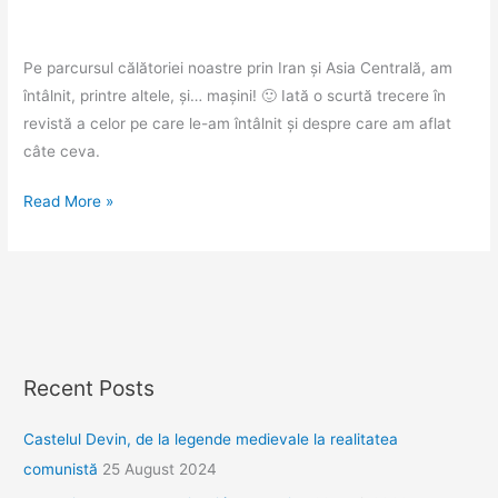
Pe parcursul călătoriei noastre prin Iran și Asia Centrală, am
întâlnit, printre altele, și… mașini! 🙂 Iată o scurtă trecere în
revistă a celor pe care le-am întâlnit și despre care am aflat
câte ceva.
Mașinile
Read More »
de
pe
drum.
De
pe
drumul
Recent Posts
nostru.
Castelul Devin, de la legende medievale la realitatea
comunistă
25 August 2024