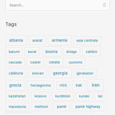
Search
for:
Tags
albania
armenia
ararat
asia centrala
bosnia
canion
batumi
berat
bridge
cetate
cascada
castel
customs
georgia
călătorie
erevan
gjirokaster
iran
grecia
irak
herzegovina
HGS
kazahstan
kosovo
kurdistan
kutaisi
lac
pamir
pamir highway
macedonia
methoni