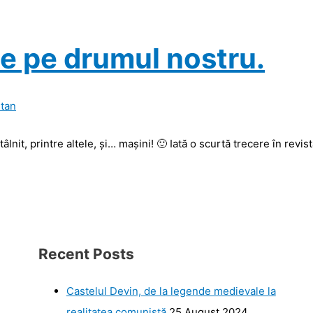
e pe drumul nostru.
tan
âlnit, printre altele, și… mașini! 🙂 Iată o scurtă trecere în revist
Recent Posts
Castelul Devin, de la legende medievale la
realitatea comunistă
25 August 2024