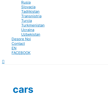
Rusia
Slovacia
Tadjikistan
Transnistria
Turcia
Turkmenistan
Ucraina
Uzbekistan
Despre Noi
Contact
EN
FACEBOOK
Search
cars