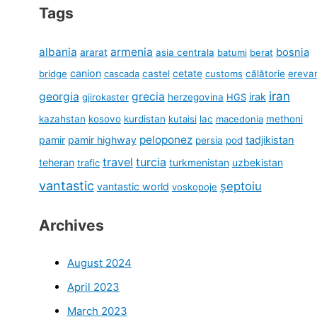
Tags
albania
armenia
ararat
bosnia
asia centrala
batumi
berat
canion
cetate
bridge
cascada
castel
customs
călătorie
ereva
iran
georgia
grecia
irak
gjirokaster
herzegovina
HGS
kazahstan
kosovo
kurdistan
kutaisi
lac
macedonia
methoni
peloponez
pamir
pamir highway
tadjikistan
persia
pod
travel
turcia
teheran
turkmenistan
uzbekistan
trafic
vantastic
șeptoiu
vantastic world
voskopoje
Archives
August 2024
April 2023
March 2023