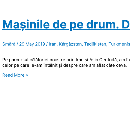
Mașinile de pe drum. D
Smără
/
29 May 2019
/
Iran
,
Kârgâzstan
,
Tadjikistan
,
Turkmenis
Pe parcursul călătoriei noastre prin Iran și Asia Centrală, am înt
celor pe care le-am întâlnit și despre care am aflat câte ceva.
Mașinile
Read More »
de
pe
drum.
De
pe
drumul
nostru.