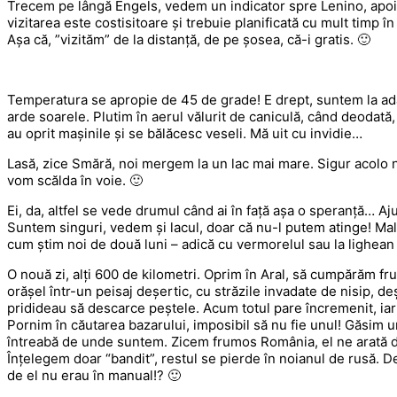
Trecem pe lângă Engels, vedem un indicator spre Lenino, apoi 
vizitarea este costisitoare și trebuie planificată cu mult timp î
Așa că, ”vizităm” de la distanță, de pe șosea, că-i gratis. 🙂
Temperatura se apropie de 45 de grade! E drept, suntem la adă
arde soarele. Plutim în aerul vălurit de caniculă, când deodată
au oprit mașinile și se bălăcesc veseli. Mă uit cu invidie…
Lasă, zice Smără, noi mergem la un lac mai mare. Sigur acolo n
vom scălda în voie. 🙂
Ei, da, altfel se vede drumul când ai în față așa o speranță…
Suntem singuri, vedem și lacul, doar că nu-l putem atinge! Mal
cum știm noi de două luni – adică cu vermorelul sau la lighean -
O nouă zi, alți 600 de kilometri. Oprim în Aral, să cumpărăm f
orășel într-un peisaj deșertic, cu străzile invadate de nisip, de
pridideau să descarce peștele. Acum totul pare încremenit, iar
Pornim în căutarea bazarului, imposibil să nu fie unul! Găsim un
întreabă de unde suntem. Zicem frumos România, el ne arată di
Înțelegem doar “bandit”, restul se pierde în noianul de rusă. D
de el nu erau în manual!? 🙂