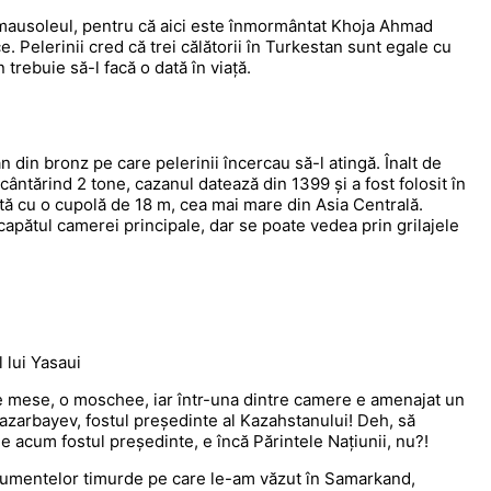
e mausoleul, pentru că aici este înmormântat Khoja Ahmad
ce. Pelerinii cred că trei călătorii în Turkestan sunt egale cu
trebuie să-l facă o dată în viață.
 din bronz pe care pelerinii încercau să-l atingă. Înalt de
ântărind 2 tone, cazanul datează din 1399 și a fost folosit în
rită cu o cupolă de 18 m, cea mai mare din Asia Centrală.
capătul camerei principale, dar se poate vedea prin grilajele
 lui Yasaui
lă de mese, o moschee, iar într-una dintre camere e amenajat un
azarbayev, fostul președinte al Kazahstanului! Deh, să
 e acum fostul președinte, e încă Părintele Națiunii, nu?!
onumentelor timurde pe care le-am văzut în Samarkand,