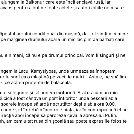
ajungem la Baikonur care este încă enclavă rusă, iar
n avans pentru a obține toate actele și autorizațiile necesare.
postul aerului condiționat din mașină, dar tot simțim cum ne
, pe marginea drumului apare un mic lac plin de bărbați care
u e nimeni, că nu e pe drumul principal. Vom fi singuri și ne
 Ajungem la Lacul Kamyslybas, unde urmează să înnoptăm!
urile sunt ca o mlaștină pe zeci de metri… Asta e, ne spălăm
, ce atâtea pretenții de bălăceală.
ructe și legume și să punem motorină. Aral e acum un mic
și cică a fost cândva un port înfloritor unde pescarii abia
 soarele începe să ardă necruțător deși e abia ora 9.00.
 nene și-l întrebăm încotro e piața, iar în contrapartidă el ne
recția apoi începe să peroreze ceva la adresa lui Putin.
eh, am cam uitat rusa din școală sau poate expresiile folosite