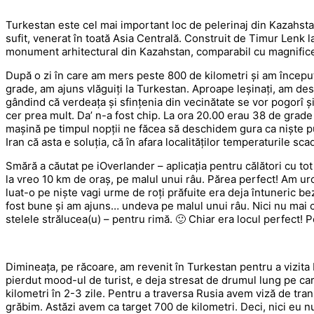
Turkestan este cel mai important loc de pelerinaj din Kazahsta
sufit, venerat în toată Asia Centrală. Construit de Timur Lenk l
monument arhitectural din Kazahstan, comparabil cu magnificel
După o zi în care am mers peste 800 de kilometri și am încep
grade, am ajuns vlăguiți la Turkestan. Aproape leșinați, am de
gândind că verdeața și sfințenia din vecinătate se vor pogorî și
cer prea mult. Da’ n-a fost chip. La ora 20.00 erau 38 de grade 
mașină pe timpul nopții ne făcea să deschidem gura ca niște pui
Iran că asta e soluția, că în afara localităților temperaturile scad
Smără a căutat pe iOverlander – aplicația pentru călători cu tot 
la vreo 10 km de oraș, pe malul unui râu. Părea perfect! Am u
luat-o pe niște vagi urme de roți prăfuite era deja întuneric 
fost bune și am ajuns… undeva pe malul unui râu. Nici nu mai c
stelele strălucea(u) – pentru rimă. 🙂 Chiar era locul perfect! 
Dimineața, pe răcoare, am revenit în Turkestan pentru a vizita
pierdut mood-ul de turist, e deja stresat de drumul lung pe ca
kilometri în 2-3 zile. Pentru a traversa Rusia avem viză de tranzi
grăbim. Astăzi avem ca target 700 de kilometri. Deci, nici eu nu