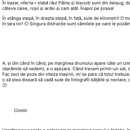
În bazar, oferta-i slabă rău! Pâine și biscuiți sunt din belșug,
câteva caise, roșii și ardei și cam atât. Înapoi pe șosea!
În stânga stepă, în drepta stepă, în față, sute de kilometri! O
în țara lor! 🙂 Singura distracție sunt cămilele pe care le pozăm
A, și din când în când, pe marginea drumului apare câte un ci
(darămite să vedem), e o așezare. Când trecem printr-un sat, de
Fac zeci de poze din viteza mașinii, mi se pare că totul trebui
o să stea diseară să vadă sute de fotografii bâțâite și neclare,
🙂
Cimitir