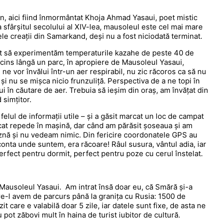
n, aici fiind înmormântat Khoja Ahmad Yasaui, poet mistic
a sfârșitul secolului al XIV-lea, mausoleul este cel mai mare
e creații din Samarkand, deși nu a fost niciodată terminat.
ut să experimentăm temperaturile kazahe de peste 40 de
scins lângă un parc, în apropiere de Mausoleul Yasaui,
 ne vor învălui într-un aer respirabil, nu zic răcoros ca să nu
și nu se mișca nicio frunzuliță. Perspectiva de a ne topi în
 în căutare de aer. Trebuia să ieșim din oraș, am învățat din
 simțitor.
felul de informații utile – și a găsit marcat un loc de campat
rcat repede în mașină, dar când am părăsit șoseaua și am
beznă și nu vedeam nimic. Din fericire coordonatele GPS au
onta unde suntem, era răcoare! Râul susura, vântul adia, iar
Perfect pentru dormit, perfect pentru poze cu cerul înstelat.
 Mausoleul Yasaui. Am intrat însă doar eu, că Smără și-a
re-l avem de parcurs până la granița cu Rusia: 1500 de
t care e valabilă doar 5 zile, iar datele sunt fixe, de asta ne
 pot zăbovi mult în haina de turist iubitor de cultură.