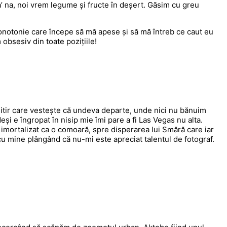
 da’ na, noi vrem legume și fructe în deșert. Găsim cu greu
 monotonie care începe să mă apese și să mă întreb ce caut eu
 obsesiv din toate pozițiile!
mitir care vestește că undeva departe, unde nici nu bănuim
și e îngropat în nisip mie îmi pare a fi Las Vegas nu alta.
e imortalizat ca o comoară, spre disperarea lui Smără care iar
 cu mine plângând că nu-mi este apreciat talentul de fotograf.