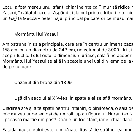
Locul a fost mereu unul sfânt, chiar înainte ca Timur să ridic
Yasaui, învățatul care a răspândit islamul printre triburile turci
un
Hajj
la Mecca – pelerinajul principal pe care orice musulman 
Mormântul lui Yasaui
Am pătruns în sala principală, care are în centru un imens cazan
158 cm, cu un diametru de 243 cm, un volumul de 3000 litri și c
scop ritualic. Totul este la dimensiuni uriașe, sala fiind acope
Mormântul lui Yasaui se află în spatele unei uși din lemn de la 
de pe culoare.
Cazanul din bronz din 1399
Ușă din secolul al XIV-lea. În spatele ei se află mormântul
Clădirea are și alte spații pentru întâlniri, o bibliotecă, o sa
mic muzeu unde am dat de un roll-up cu figura lui Nursultan N
lipsească martie din post! Doar e un loc sfânt, iar el chiar dacă
Fațada mausoleului este, din păcate, lipsită de strălucirea m