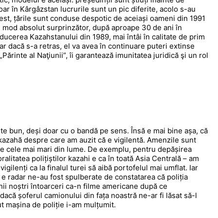
ar în Kârgâzstan lucrurile sunt un pic diferite, acolo s-au
st, țările sunt conduse despotic de aceiași oameni din 1991
în mod absolut surprinzător, după aproape 30 de ani în
onducerea Kazahstanului din 1989, mai întâi în calitate de prim
ar dacă s-a retras, el va avea în continuare puteri extinse
Părinte al Naţiunii”, îi garantează imunitatea juridică şi un rol
e bun, deși doar cu o bandă pe sens. Însă e mai bine așa, că
 kazahă despre care am auzit că e vigilentă. Amenzile sunt
ntre cele mai mari din lume. De exemplu, pentru depășirea
alitatea polițiștilor kazahi e ca în toată Asia Centrală – am
igilenți ca la finalul turei să aibă portofelul mai umflat. Iar
 e radar ne-au fost spulberate de constatarea că poliția
hii noștri întoarceri ca-n filme americane după ce
acă șoferul camionului din fața noastră ne-ar fi lăsat să-l
 mașina de poliție i-am mulțumit.