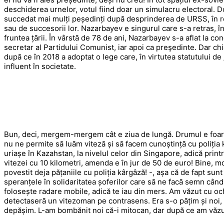
deschiderea urnelor, votul fiind doar un simulacru electoral. Do
succedat mai mulți peședinți după desprinderea de URSS, în re
sau de succesorii lor. Nazarbayev e singurul care s-a retras, 
fruntea țării. În vârstă de 78 de ani, Nazarbayev s-a aflat la c
secretar al Partidului Comunist, iar apoi ca preşedinte. Dar chi
după ce în 2018 a adoptat o lege care, în virtutea statutului de „
influent în societate.
Bun, deci, mergem-mergem cât e ziua de lungă. Drumul e foart
nu ne permite să luăm viteză și să facem cunoștință cu poliția
uriașe în Kazahstan, la nivelul celor din Singapore, adică pri
vitezei cu 10 kilometri, amenda e în jur de 50 de euro! Bine, mor
povestit deja pățaniile cu poliția kârgâză! -, așa că de fapt sunt v
speranțele în solidaritatea șoferilor care să ne facă semn când
folosește radare mobile, adică te iau din mers. Am văzut cu oc
detectaseră un vitezoman pe contrasens. Era s-o pățim și noi, d
depășim. L-am bombănit noi că-i mitocan, dar după ce am văzut