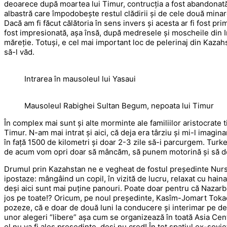
deoarece după moartea lui Timur, contrucția a fost abandonată
albastră care împodobește restul clădirii și de cele două minar
Dacă am fi făcut călătoria în sens invers și acesta ar fi fost pr
fost impresionată, așa însă, după medresele și moscheile din Ir
măreție. Totuși, e cel mai important loc de pelerinaj din Kazah
să-l văd.
Intrarea în mausoleul lui Yasaui
Mausoleul Rabighei Sultan Begum, nepoata lui Timur
În complex mai sunt și alte morminte ale familiilor aristocrat
Timur. N-am mai intrat și aici, că deja era târziu și mi-l imag
în față 1500 de kilometri și doar 2-3 zile să-i parcurgem. Turke
de acum vom opri doar să mâncăm, să punem motorină și să dor
Drumul prin Kazahstan ne e vegheat de fostul președinte Nursu
ipostaze: mângâind un copil, în vizită de lucru, relaxat cu hai
deși aici sunt mai puține panouri. Poate doar pentru că Nazarba
jos pe toate!? Oricum, pe noul președinte, Kasîm-Jomart Tokae
pozeze, că e doar de două luni la conducere și interimar pe de
unor alegeri “libere” așa cum se organizează în toată Asia Cent
el nu va fi ales președinte, deși nu cred! În tot spațiul ex-sovie