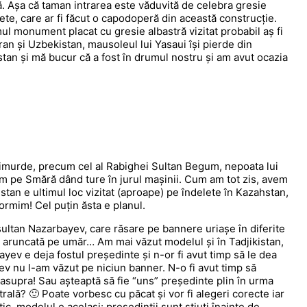
. Așa că taman intrarea este văduvită de celebra gresie
ete, care ar fi făcut o capodoperă din această construcție.
imul monument placat cu gresie albastră vizitat probabil aș fi
an și Uzbekistan, mausoleul lui Yasaui își pierde din
stan și mă bucur că a fost în drumul nostru și am avut ocazia
e timurde, precum cel al Rabighei Sultan Begum, nepoata lui
inam pe Smără dând ture în jurul mașinii. Cum am tot zis, avem
stan e ultimul loc vizitat (aproape) pe îndelete în Kazahstan,
mim! Cel puțin ăsta e planul.
ltan Nazarbayev, care răsare pe bannere uriașe în diferite
na aruncată pe umăr… Am mai văzut modelul și în Tadjikistan,
yev e deja fostul președinte și n-or fi avut timp să le dea
v nu l-am văzut pe niciun banner. N-o fi avut timp să
asupra! Sau așteaptă să fie “uns” președinte plin în urma
rală? 🙂 Poate vorbesc cu păcat și vor fi alegeri corecte iar
tic, modelul e același: președinții sunt știuți înainte de