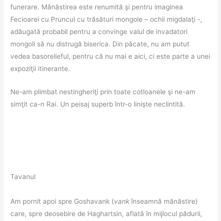
funerare. Mănăstirea este renumită şi pentru imaginea
Fecioarei cu Pruncul cu trăsături mongole – ochii migdalaţi -,
adăugată probabil pentru a convinge valul de invadatori
mongoli să nu distrugă biserica. Din păcate, nu am putut
vedea basorelieful, pentru că nu mai e aici, ci este parte a unei
expoziţii itinerante.
Ne-am plimbat nestingheriţi prin toate cotloanele şi ne-am
simţit ca-n Rai. Un peisaj superb într-o linişte neclintită.
Tavanul
Am pornit apoi spre Goshavank (
vank
înseamnă mănăstire)
care, spre deosebire de Haghartsin, aflată în mijlocul pădurii,