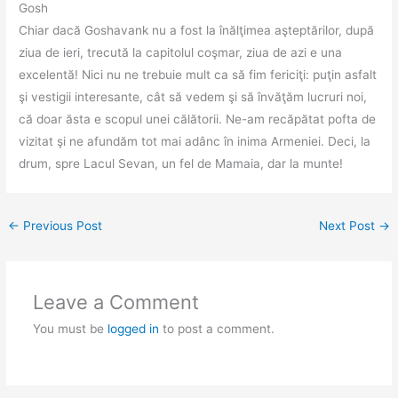
Gosh
Chiar dacă Goshavank nu a fost la înălţimea aşteptărilor, după
ziua de ieri, trecută la capitolul coşmar, ziua de azi e una
excelentă! Nici nu ne trebuie mult ca să fim fericiţi: puţin asfalt
şi vestigii interesante, cât să vedem şi să învăţăm lucruri noi,
că doar ăsta e scopul unei călătorii. Ne-am recăpătat pofta de
vizitat şi ne afundăm tot mai adânc în inima Armeniei. Deci, la
drum, spre Lacul Sevan, un fel de Mamaia, dar la munte!
←
Previous Post
Next Post
→
Leave a Comment
You must be
logged in
to post a comment.