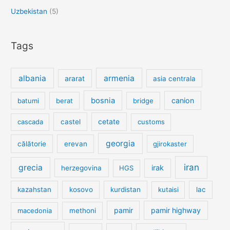
Uzbekistan
(5)
Tags
albania
armenia
ararat
asia centrala
bosnia
canion
batumi
berat
bridge
cetate
cascada
castel
customs
georgia
călătorie
erevan
gjirokaster
iran
grecia
irak
herzegovina
HGS
kazahstan
kosovo
kurdistan
kutaisi
lac
pamir
pamir highway
macedonia
methoni