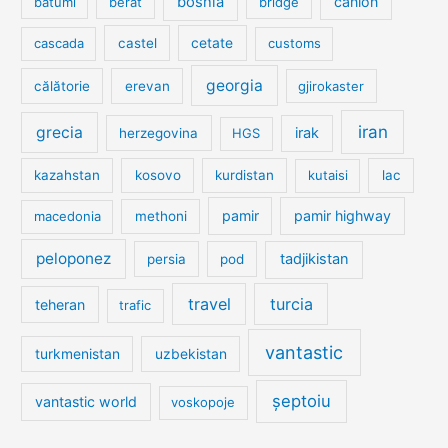
bosnia
canion
batumi
berat
bridge
cetate
cascada
castel
customs
georgia
călătorie
erevan
gjirokaster
iran
grecia
irak
herzegovina
HGS
kazahstan
kosovo
kurdistan
kutaisi
lac
pamir
pamir highway
macedonia
methoni
peloponez
tadjikistan
persia
pod
travel
turcia
teheran
trafic
vantastic
turkmenistan
uzbekistan
șeptoiu
vantastic world
voskopoje