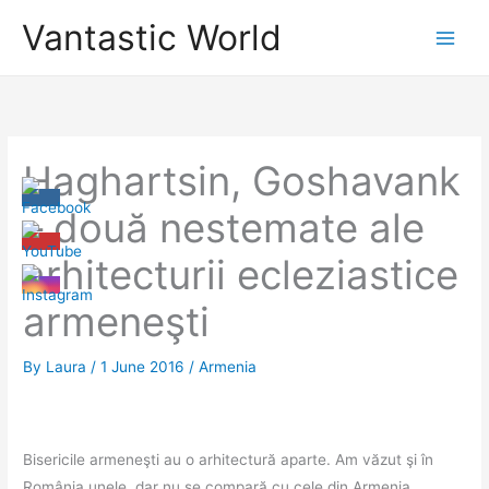
Skip
Vantastic World
to
content
Haghartsin, Goshavank
– două nestemate ale
arhitecturii ecleziastice
armeneşti
By
Laura
/
1 June 2016
/
Armenia
Bisericile armeneşti au o arhitectură aparte. Am văzut şi în
România unele, dar nu se compară cu cele din Armenia,