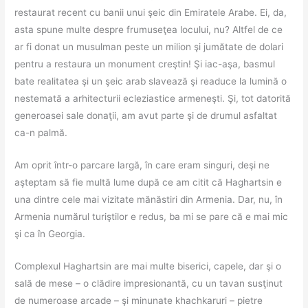
restaurat recent cu banii unui şeic din Emiratele Arabe. Ei, da,
asta spune multe despre frumuseţea locului, nu? Altfel de ce
ar fi donat un musulman peste un milion şi jumătate de dolari
pentru a restaura un monument creştin! Şi iac-aşa, basmul
bate realitatea şi un şeic arab slavează şi readuce la lumină o
nestemată a arhitecturii ecleziastice armeneşti. Şi, tot datorită
generoasei sale donaţii, am avut parte şi de drumul asfaltat
ca-n palmă.
Am oprit într-o parcare largă, în care eram singuri, deşi ne
aşteptam să fie multă lume după ce am citit că Haghartsin e
una dintre cele mai vizitate mănăstiri din Armenia. Dar, nu, în
Armenia numărul turiştilor e redus, ba mi se pare că e mai mic
şi ca în Georgia.
Complexul Haghartsin are mai multe biserici, capele, dar şi o
sală de mese – o clădire impresionantă, cu un tavan susţinut
de numeroase arcade – şi minunate khachkaruri – pietre