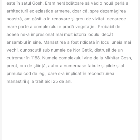
este în satul Gosh. Eram nerăbdătoare să văd o nouă perlă a
arhitecturii ecleziastice armene, doar că, spre dezamăgirea
noastră, am găsit-o în renovare şi greu de vizitat, deoarece
mare parte a complexului e pradă vegetaţiei. Probabil de
aceea ne-a impresionat mai mult istoria locului decât
ansamblul în sine. Mănăstirea a fost ridicată în locul uneia mai
vechi, cunoscută sub numele de Nor Getik, distrusă de un
cutremur în 1188. Numele complexului vine de la Mkhitar Gosh,
preot, om de știință, autor a numeroase fabule și pilde și al
primului cod de legi, care s-a implicat în reconstruirea
mănăstirii şi a trăit aici 25 de ani.