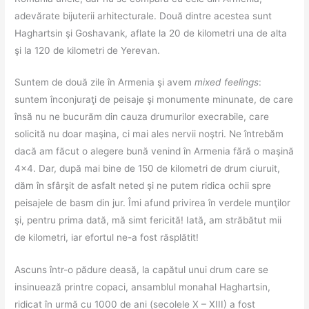
adevărate bijuterii arhitecturale. Două dintre acestea sunt
Haghartsin şi Goshavank, aflate la 20 de kilometri una de alta
şi la 120 de kilometri de Yerevan.
Suntem de două zile în Armenia şi avem
mixed feelings
:
suntem înconjuraţi de peisaje şi monumente minunate, de care
însă nu ne bucurăm din cauza drumurilor execrabile, care
solicită nu doar maşina, ci mai ales nervii noştri. Ne întrebăm
dacă am făcut o alegere bună venind în Armenia fără o maşină
4×4. Dar, după mai bine de 150 de kilometri de drum ciuruit,
dăm în sfârşit de asfalt neted şi ne putem ridica ochii spre
peisajele de basm din jur. Îmi afund privirea în verdele munţilor
şi, pentru prima dată, mă simt fericită! Iată, am străbătut mii
de kilometri, iar efortul ne-a fost răsplătit!
Ascuns într-o pădure deasă, la capătul unui drum care se
insinuează printre copaci, ansamblul monahal Haghartsin,
ridicat în urmă cu 1000 de ani (secolele X – XIII) a fost