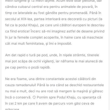
metri lungime şi 13 metri lăţime. Acum este doar pietonal, dar
cândva culoarul central era pentru animalele de povară, în
timp ce lateralele au fost gândite pentru promenadă. Până în
secolul al XIX-lea, partea interioară era decorată cu picturi (la
fel ca la podul Khaju), pe care unii călători europeni le descriau
ca fiind erotice! Încerc să-mi imaginez astfel de desene privind
în jur la femeile complet acoperite, în haine care să mascheze
cât mai mult feminitatea, şi îmi e imposibil.
Am dat rapid o tură pe pod, unde, în nişele strâmte, tinerele
mai pot scăpa de ochii vigilenţi, iar năframa le mai alunecă de
pe cap pentru o poză rapidă.
Ne era foame, una dintre constantele acestei călătorii din
cauza ramadanului! Până la ora când se deschid restaurantele
nu mai e mult, deci nu are rost să mergem la maşină şi gătesc
încă o conservă. 🙂 Pornim spre Podul Khaju, cu speranţa că
în cei 2 km pe care îi avem de parcurs vom găsi ceva de
mâncare.