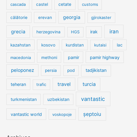
cetate
cascada
castel
customs
georgia
călătorie
erevan
gjirokaster
iran
grecia
irak
herzegovina
HGS
kazahstan
kosovo
kurdistan
kutaisi
lac
pamir
pamir highway
macedonia
methoni
peloponez
tadjikistan
persia
pod
travel
turcia
teheran
trafic
vantastic
turkmenistan
uzbekistan
șeptoiu
vantastic world
voskopoje