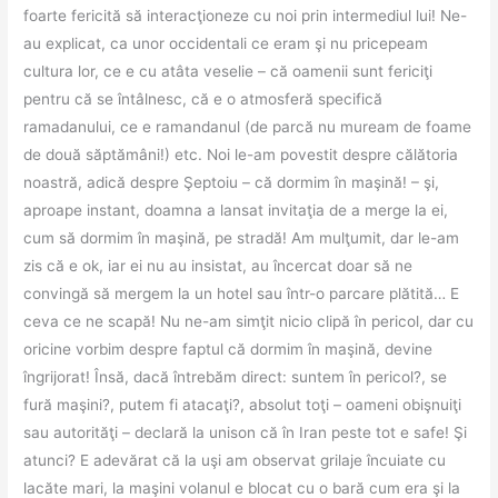
foarte fericită să interacţioneze cu noi prin intermediul lui! Ne-
au explicat, ca unor occidentali ce eram şi nu pricepeam
cultura lor, ce e cu atâta veselie – că oamenii sunt fericiţi
pentru că se întâlnesc, că e o atmosferă specifică
ramadanului, ce e ramandanul (de parcă nu muream de foame
de două săptămâni!) etc. Noi le-am povestit despre călătoria
noastră, adică despre Şeptoiu – că dormim în maşină! – şi,
aproape instant, doamna a lansat invitaţia de a merge la ei,
cum să dormim în maşină, pe stradă! Am mulţumit, dar le-am
zis că e ok, iar ei nu au insistat, au încercat doar să ne
convingă să mergem la un hotel sau într-o parcare plătită… E
ceva ce ne scapă! Nu ne-am simţit nicio clipă în pericol, dar cu
oricine vorbim despre faptul că dormim în maşină, devine
îngrijorat! Însă, dacă întrebăm direct: suntem în pericol?, se
fură maşini?, putem fi atacaţi?, absolut toţi – oameni obişnuiţi
sau autorităţi – declară la unison că în Iran peste tot e safe! Şi
atunci? E adevărat că la uşi am observat grilaje încuiate cu
lacăte mari, la maşini volanul e blocat cu o bară cum era şi la