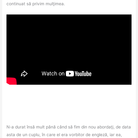
continuat să privim mulţimea.
N-a durat însă mult până când să fim din nou abordaţi, de data
asta de un cuplu, în care el era vorbitor de engleză, iar ea,