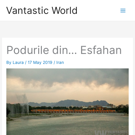
Skip
Vantastic World
to
content
Podurile din… Esfahan
By
Laura
/
17 May 2019
/
Iran