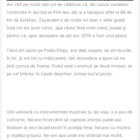
Am citit pe multe site-uri de călătorie că, din cauza canalelor
construite în secolul al XVII-lea, dar şi a barajului aflat la 88 de
km de Esfahan, Zayandeh e de multe ori doar o albie goală.
Însă noi am avut noroc, apa râului fiind chiar mare, poate şi
pentru că, spre deosebire de alţi ani, 2019 a fost unul ploios.
Când am ajuns pe Podul Khaju, era deja noapte, iar picnicurile,
în toi. Şi noi tot nu mâncasem, dar atmosfera a ajuns să ne
ţină cumva de foame. Podul este construit pe două niveluri, iar
pe cel inferior, în nișele deschise, lumea era la picnic.
Unii veniseră cu instrumentele muzicale şi, iac-aşa, s-a pus de
concerte, fiecare încercând să capteze atenţia publicului.
Asistam la zeci de petreceri în acelaşi timp, fiecare cu muzica
şi ospăţul propriu. Ne-am dus unde era strânsă mai multă