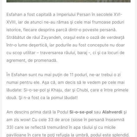
Esfahan a fost capitală a Imperiului Persan în secolele XVI-
XVIII, iar de atunci ne-au rămas şi cele mai frumoase poduri
istorice, fiecare desprins parcă dintr-o poveste persană.
Străbătut de râul Zayandeh, oraşul este o oază de verdeaţă
într-o lume deşertică, iar podurile au fost concepute nu doar
cu scop utilitar – traversarea râului, baraj -, ci şi ca locuri de
agrement, de promenadă.
În Esfahan sunt nu mai puţin de 11 poduri, ne-ar trebui o zi
numai pentru ele. Aşa că, am decis să le vedem pe cele mai
lăudate: Si-o-se-pol şi Khaju, dar şi Chubi, care e între primele
două. Şi n-a fost ca la pomul lăudat!
Am descins prima dată la Podul
Si-o-se-pol
sau
Alahverdi
şi
am zis wow! Cu cele 33 de arce (siose în persană înseamnă
33) care se reflectă tremurând în apa râului şi cu micile
pavilioane în care te poţi refugia la umbră, podul este splendid.