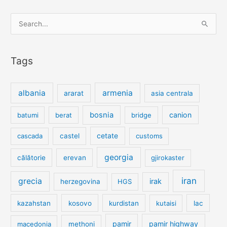
Search
for:
Tags
albania
armenia
ararat
asia centrala
bosnia
canion
batumi
berat
bridge
cetate
cascada
castel
customs
georgia
călătorie
erevan
gjirokaster
iran
grecia
irak
herzegovina
HGS
kazahstan
kosovo
kurdistan
kutaisi
lac
pamir
pamir highway
macedonia
methoni