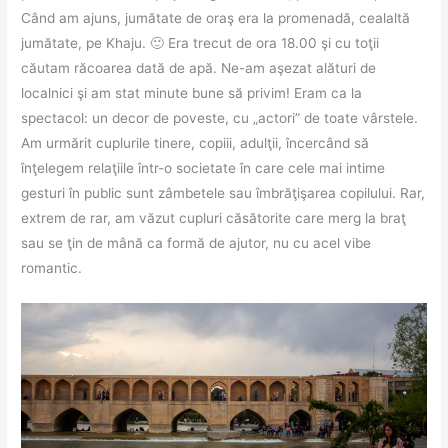
Când am ajuns, jumătate de oraş era la promenadă, cealaltă
jumătate, pe Khaju. 🙂 Era trecut de ora 18.00 şi cu toţii
căutam răcoarea dată de apă. Ne-am aşezat alături de
localnici şi am stat minute bune să privim! Eram ca la
spectacol: un decor de poveste, cu „actori” de toate vârstele.
Am urmărit cuplurile tinere, copiii, adulţii, încercând să
înţelegem relaţiile într-o societate în care cele mai intime
gesturi în public sunt zâmbetele sau îmbrăţişarea copilului. Rar,
extrem de rar, am văzut cupluri căsătorite care merg la braţ
sau se ţin de mână ca formă de ajutor, nu cu acel vibe
romantic.