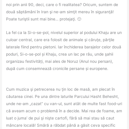
noi prin anii 90, deci, care o fi realitatea? Oricum, suntem de
două săptămâni în Iran şi ne-am simţit mereu în siguranţă!
Poate turiştii sunt mai bine… protejaţi. 🙂
La fel ca la Si-o-se-pol, nivelul superior al podului Khaju are un
culoar central, care era folosit de animale şi căruţe, părţile
laterale fiind pentru pietoni. Iar închiderea barajelor celor două
poduri, Si-o-se-pol și Khaju, crea un lac pe râu, unde şahii
organizau festivități, mai ales de Noruz (Anul nou persan),
după cum consemnează cronicile persane și europene.
Cum muzica şi petrecerea nu ţin loc de masă, am plecat în
căutarea cinei. Pe una dintre laturile Parcului Hasht Behesht,
unde ne-am „cazat” cu van-ul, sunt atât de multe fast food-uri
că aveam acum o problemă în a decide. Mai rea de foame, am
luat o juma’ de pui şi nişte cartofi, fără să mai stau să caut
mâncare locală! Smără a răbdat până a găsit ceva specific