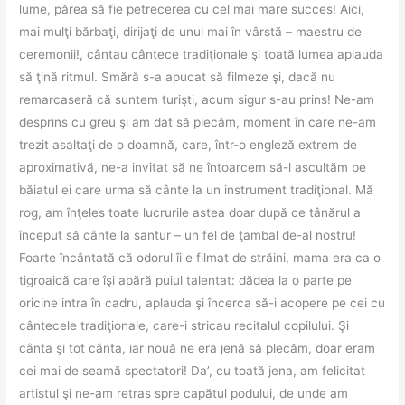
lume, părea să fie petrecerea cu cel mai mare succes! Aici,
mai mulţi bărbaţi, dirijaţi de unul mai în vârstă – maestru de
ceremonii!, cântau cântece tradiţionale şi toată lumea aplauda
să ţină ritmul. Smără s-a apucat să filmeze şi, dacă nu
remarcaseră că suntem turişti, acum sigur s-au prins! Ne-am
desprins cu greu şi am dat să plecăm, moment în care ne-am
trezit asaltaţi de o doamnă, care, într-o engleză extrem de
aproximativă, ne-a invitat să ne întoarcem să-l ascultăm pe
băiatul ei care urma să cânte la un instrument tradiţional. Mă
rog, am înţeles toate lucrurile astea doar după ce tânărul a
început să cânte la santur – un fel de ţambal de-al nostru!
Foarte încântată că odorul îi e filmat de străini, mama era ca o
tigroaică care îşi apără puiul talentat: dădea la o parte pe
oricine intra în cadru, aplauda şi încerca să-i acopere pe cei cu
cântecele tradiţionale, care-i stricau recitalul copilului. Şi
cânta şi tot cânta, iar nouă ne era jenă să plecăm, doar eram
cei mai de seamă spectatori! Da’, cu toată jena, am felicitat
artistul şi ne-am retras spre capătul podului, de unde am