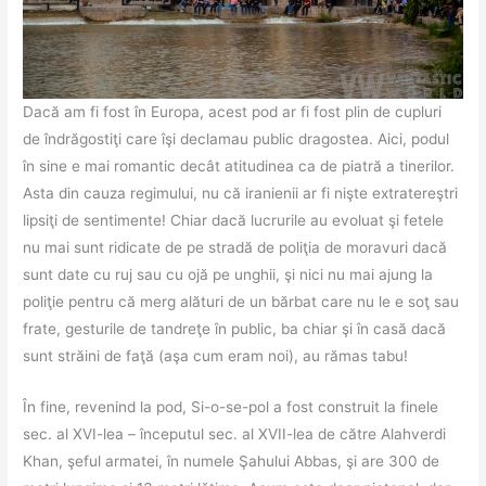
Dacă am fi fost în Europa, acest pod ar fi fost plin de cupluri
de îndrăgostiţi care îşi declamau public dragostea. Aici, podul
în sine e mai romantic decât atitudinea ca de piatră a tinerilor.
Asta din cauza regimului, nu că iranienii ar fi nişte extratereştri
lipsiţi de sentimente! Chiar dacă lucrurile au evoluat şi fetele
nu mai sunt ridicate de pe stradă de poliţia de moravuri dacă
sunt date cu ruj sau cu ojă pe unghii, şi nici nu mai ajung la
poliţie pentru că merg alături de un bărbat care nu le e soţ sau
frate, gesturile de tandreţe în public, ba chiar şi în casă dacă
sunt străini de faţă (aşa cum eram noi), au rămas tabu!
În fine, revenind la pod, Si-o-se-pol a fost construit la finele
sec. al XVI-lea – începutul sec. al XVII-lea de către Alahverdi
Khan, şeful armatei, în numele Şahului Abbas, şi are 300 de