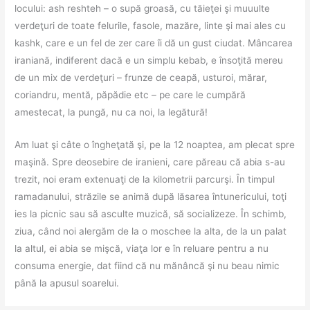
locului: ash reshteh – o supă groasă, cu tăieţei şi muuulte
verdeţuri de toate felurile, fasole, mazăre, linte şi mai ales cu
kashk, care e un fel de zer care îi dă un gust ciudat. Mâncarea
iraniană, indiferent dacă e un simplu kebab, e însoţită mereu
de un mix de verdeţuri – frunze de ceapă, usturoi, mărar,
coriandru, mentă, păpădie etc – pe care le cumpără
amestecat, la pungă, nu ca noi, la legătură!
Am luat şi câte o îngheţată şi, pe la 12 noaptea, am plecat spre
maşină. Spre deosebire de iranieni, care păreau că abia s-au
trezit, noi eram extenuaţi de la kilometrii parcurşi. În timpul
ramadanului, străzile se animă după lăsarea întunericului, toţi
ies la picnic sau să asculte muzică, să socializeze. În schimb,
ziua, când noi alergăm de la o moschee la alta, de la un palat
la altul, ei abia se mişcă, viaţa lor e în reluare pentru a nu
consuma energie, dat fiind că nu mănâncă şi nu beau nimic
până la apusul soarelui.