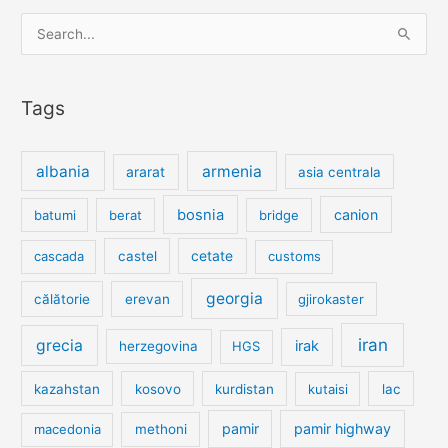
Search
for:
Tags
albania
armenia
ararat
asia centrala
bosnia
canion
batumi
berat
bridge
cetate
cascada
castel
customs
georgia
călătorie
erevan
gjirokaster
iran
grecia
irak
herzegovina
HGS
kazahstan
kosovo
kurdistan
kutaisi
lac
pamir
pamir highway
macedonia
methoni