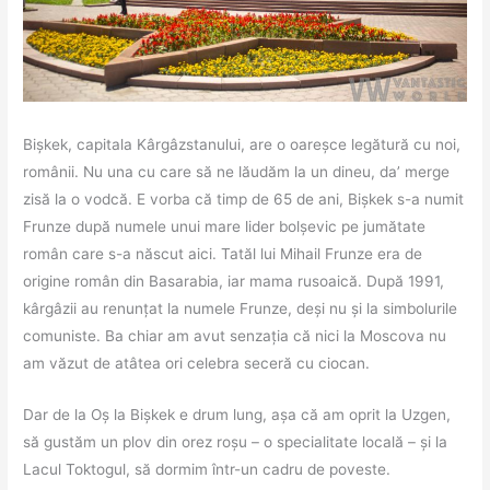
Bișkek, capitala Kârgâzstanului, are o oareșce legătură cu noi,
românii. Nu una cu care să ne lăudăm la un dineu, da’ merge
zisă la o vodcă. E vorba că timp de 65 de ani, Bișkek s-a numit
Frunze după numele unui mare lider bolșevic pe jumătate
român care s-a născut aici. Tatăl lui Mihail Frunze era de
origine român din Basarabia, iar mama rusoaică. După 1991,
kârgâzii au renunțat la numele Frunze, deși nu și la simbolurile
comuniste. Ba chiar am avut senzația că nici la Moscova nu
am văzut de atâtea ori celebra seceră cu ciocan.
Dar de la Oș la Bișkek e drum lung, așa că am oprit la Uzgen,
să gustăm un plov din orez roșu – o specialitate locală – și la
Lacul Toktogul, să dormim într-un cadru de poveste.