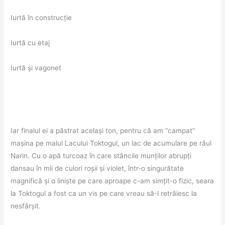
Iurtă în construcție
Iurtă cu etaj
Iurtă și vagonet
Iar finalul ei a păstrat același ton, pentru că am “campat”
mașina pe malul Lacului Toktogul, un lac de acumulare pe râul
Narin. Cu o apă turcoaz în care stâncile munților abrupți
dansau în mii de culori roșii și violet, într-o singurătate
magnifică și o liniște pe care aproape c-am simțit-o fizic, seara
la Toktogul a fost ca un vis pe care vreau să-l retrăiesc la
nesfârșit.