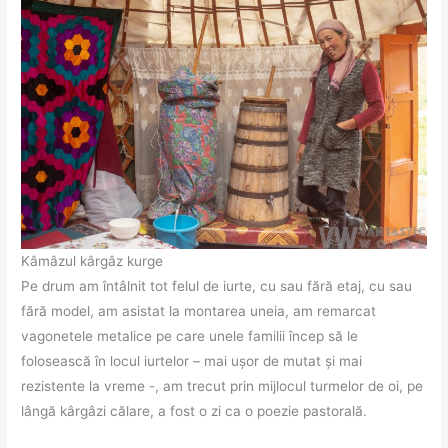
Kâmâzul kârgâz kurge
Pe drum am întâlnit tot felul de iurte, cu sau fără etaj, cu sau
fără model, am asistat la montarea uneia, am remarcat
vagonetele metalice pe care unele familii încep să le
folosească în locul iurtelor – mai ușor de mutat și mai
rezistente la vreme -, am trecut prin mijlocul turmelor de oi, pe
lângă kârgâzi călare, a fost o zi ca o poezie pastorală.