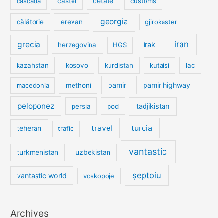
cetate
cascada
castel
customs
georgia
călătorie
erevan
gjirokaster
iran
grecia
irak
herzegovina
HGS
kazahstan
kosovo
kurdistan
kutaisi
lac
pamir
pamir highway
macedonia
methoni
peloponez
tadjikistan
persia
pod
travel
turcia
teheran
trafic
vantastic
turkmenistan
uzbekistan
șeptoiu
vantastic world
voskopoje
Archives