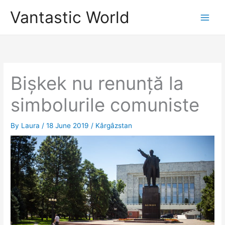
Skip
Vantastic World
to
content
Bișkek nu renunță la
simbolurile comuniste
By
Laura
/
18 June 2019
/
Kârgâzstan