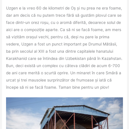
Uzgen e la vreo 60 de kilometri de Oș și nu prea ne era foame,
dar am decis că nu putem trece fără să gustăm plovul care se
face dintr-un orez roșu, cu o aromă diferită, deoarece solul de
aici are o compoziție aparte. Ca să ni se facă foame, am mers
să vizităm orașul vechi, pentru că, deși nu pare la prima
vedere, Uzgen a fost un punct important pe Drumul Mătăsii,
ba prin secolul al XIII a fost una dintre capitalele hanatului
Karakhanid care se întindea din Uzbekistan până în Kazahstan.
Bun, deci există un complex cu câteva clădiri de acum 6-700
de ani care merită o scurtă oprire. Un minaret în care Smără a
urcat și trei mausolee surprinzător de frumoase și iată că
începe să ni se facă foame. Taman bine pentru un plov!