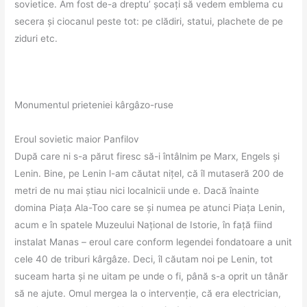
sovietice. Am fost de-a dreptu’ șocați să vedem emblema cu
secera și ciocanul peste tot: pe clădiri, statui, plachete de pe
ziduri etc.
Monumentul prieteniei kârgâzo-ruse
Eroul sovietic maior Panfilov
După care ni s-a părut firesc să-i întâlnim pe Marx, Engels și
Lenin. Bine, pe Lenin l-am căutat nițel, că îl mutaseră 200 de
metri de nu mai știau nici localnicii unde e. Dacă înainte
domina Piața Ala-Too care se și numea pe atunci Piața Lenin,
acum e în spatele Muzeului Național de Istorie, în față fiind
instalat Manas – eroul care conform legendei fondatoare a unit
cele 40 de triburi kârgâze. Deci, îl căutam noi pe Lenin, tot
suceam harta și ne uitam pe unde o fi, până s-a oprit un tânăr
să ne ajute. Omul mergea la o intervenție, că era electrician,