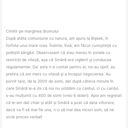
Cimitir pe marginea drumului
După atâta comuniune cu natura, am ajuns la Bișkek, în
forfota unui mare oraș. Înainte, însă, am făcut cunoștință cu
polițiștii kârgâzi. Observasem că stau mereu în zonele cu
restricții de viteză, așa că Smără era vigilent și conducea
regulamentar. Da’ asta n-a contat pentru ei, ne-au oprit, au
pretins că am mers cu viteză și a început negocierea. Au
pornit tare, de la 2000 de somi, dar după câteva minute în
care Smără le-a zis că noi nu umblăm cu cashul, ci cu cardul,
s-au mulțumit cu 400 de somi (vreo 6 dolari). Apoi am regretat
că le-am dat chiar și atât și Smără a jurat că data viitorare,
dacă va fi să mai fie una, n-o să mai dea niciun som, să ne
scrie proces verbal!