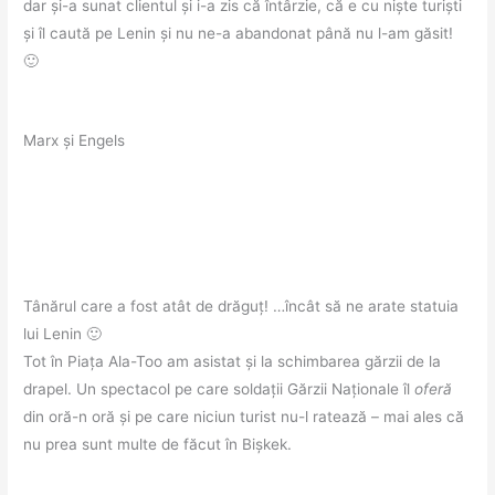
dar și-a sunat clientul și i-a zis că întârzie, că e cu niște turiști
și îl caută pe Lenin și nu ne-a abandonat până nu l-am găsit!
🙂
Marx și Engels
Tânărul care a fost atât de drăguț! …încât să ne arate statuia
lui Lenin 🙂
Tot în Piața Ala-Too am asistat și la schimbarea gărzii de la
drapel. Un spectacol pe care soldații Gărzii Naționale îl
oferă
din oră-n oră și pe care niciun turist nu-l ratează – mai ales că
nu prea sunt multe de făcut în Bișkek.