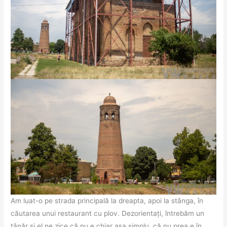
Am luat-o pe strada principală la dreapta, apoi la stânga, în
căutarea unui restaurant cu plov. Dezorientați, întrebăm un
tânăr și el ne zice că nu e chiar așa simplu, că nu prea e în