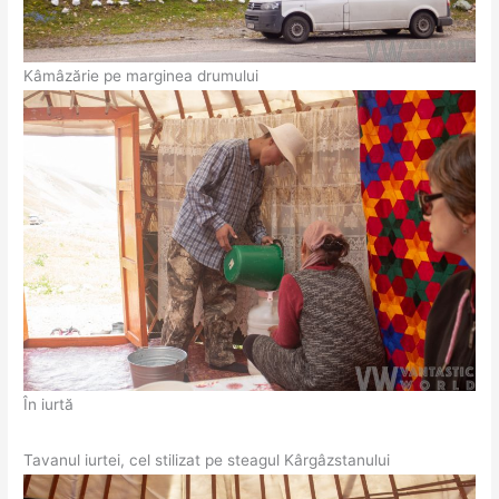
Kâmâzărie pe marginea drumului
În iurtă
Tavanul iurtei, cel stilizat pe steagul Kârgâzstanului