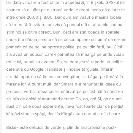
Iar data viitoare a fost chiar în aceeași zi, în Bișkek. GPS-ul ne
spunea să o luăm pe o stradă unde, e drept, scria că e interzis
între orele 20.00 și 8.00. Dar cum am văzut o mașină locală
că trece fără ezitare, am zis că panoul o fi uitat acolo sau nu
știm noi să citim corect. Bun, deci am stat coadă în spatele
Ladei (ce dădea semne că se descompune) și numa’ ce ne-am
pomenit că pe noi ne oprește poliția, pe cel din față, nu! Cică
ăla avea un ecuson care-i permitea să meargă pe unde voiau
roțile lui, or noi nu aveam. So, se detașează repede un polițist
care știa cu Google Translate și începe târguiala. Întâi în
stradă, apoi, ca să fie mai convingător, l-a băgat pe Smără în
mașina lor. A durat mult, dar Smără n-a renunțat la ideea cu
procesul verbal, ceea ce l-a enervat pe polițist până când i-a
zis plin de obidă și aruncând actele: Go, go, go! Și, go ne-am
dus! Din cele două experiențe, ne-a fost foarte clar că polițiștii
kârgâzi stau la șpăgi, deci în Kârgâzstan corupția e în floare.
Bișkek este delicios de verde și plin de anacronisme post-