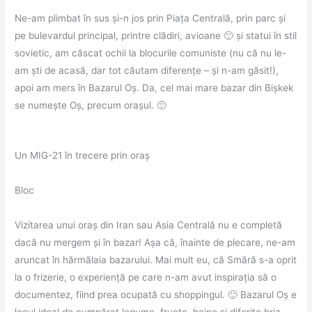
Ne-am plimbat în sus și-n jos prin Piața Centrală, prin parc și
pe bulevardul principal, printre clădiri, avioane 🙂 și statui în stil
sovietic, am căscat ochii la blocurile comuniste (nu că nu le-
am ști de acasă, dar tot căutam diferențe – și n-am găsit!),
apoi am mers în Bazarul Oș. Da, cel mai mare bazar din Bișkek
se numește Oș, precum orașul. 🙂
Un MIG-21 în trecere prin oraș
Bloc
Vizitarea unui oraș din Iran sau Asia Centrală nu e completă
dacă nu mergem și în bazar! Așa că, înainte de plecare, ne-am
aruncat în hărmălaia bazarului. Mai mult eu, că Smără s-a oprit
la o frizerie, o experiență pe care n-am avut inspirația să o
documentez, fiind prea ocupată cu shoppingul. 🙂 Bazarul Oș e
locul ideal de cumpărat legume, fructe, haine și diferite briz-