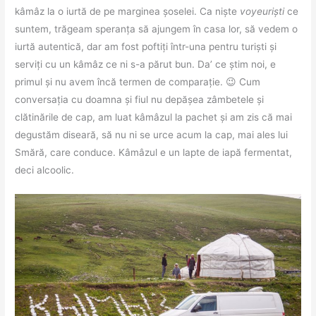
kâmâz la o iurtă de pe marginea șoselei. Ca niște
voyeuriști
ce
suntem, trăgeam speranța să ajungem în casa lor, să vedem o
iurtă autentică, dar am fost poftiți într-una pentru turiști și
serviți cu un kâmâz ce ni s-a părut bun. Da’ ce știm noi, e
primul și nu avem încă termen de comparație. 😉 Cum
conversația cu doamna și fiul nu depășea zâmbetele și
clătinările de cap, am luat kâmâzul la pachet și am zis că mai
degustăm diseară, să nu ni se urce acum la cap, mai ales lui
Smără, care conduce. Kâmâzul e un lapte de iapă fermentat,
deci alcoolic.