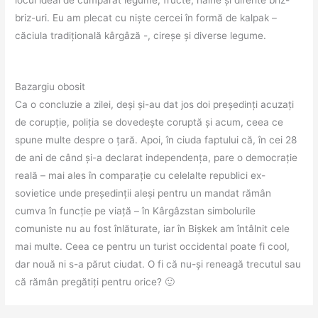
briz-uri. Eu am plecat cu niște cercei în formă de kalpak –
căciula tradițională kârgâză -, cireșe și diverse legume.
Bazargiu obosit
Ca o concluzie a zilei, deși și-au dat jos doi președinți acuzați
de corupție, poliția se dovedește coruptă și acum, ceea ce
spune multe despre o țară. Apoi, în ciuda faptului că, în cei 28
de ani de când și-a declarat independența, pare o democrație
reală – mai ales în comparație cu celelalte republici ex-
sovietice unde președinții aleși pentru un mandat rămân
cumva în funcție pe viață – în Kârgâzstan simbolurile
comuniste nu au fost înlăturate, iar în Bișkek am întâlnit cele
mai multe. Ceea ce pentru un turist occidental poate fi cool,
dar nouă ni s-a părut ciudat. O fi că nu-și reneagă trecutul sau
că rămân pregătiți pentru orice? 🙂