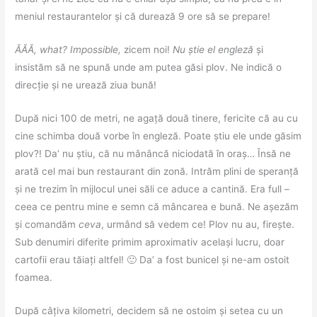
meniul restaurantelor și că durează 9 ore să se prepare!
ĂĂĂ, what?
Impossible,
zicem noi!
Nu știe el engleză
și
insistăm să ne spună unde am putea găsi plov. Ne indică o
direcție și ne urează ziua bună!
După nici 100 de metri, ne agață două tinere, fericite că au cu
cine schimba două vorbe în engleză. Poate știu ele unde găsim
plov?! Da’ nu știu, că nu mânâncă niciodată în oraș… Însă ne
arată cel mai bun restaurant din zonă. Intrăm plini de speranță
și ne trezim în mijlocul unei săli ce aduce a cantină. Era full –
ceea ce pentru mine e semn că mâncarea e bună. Ne așezăm
și comandăm
ceva
, urmând să vedem ce! Plov nu au, firește.
Sub denumiri diferite primim aproximativ același lucru, doar
cartofii erau tăiați altfel! 🙂 Da’ a fost bunicel și ne-am ostoit
foamea.
După câțiva kilometri, decidem să ne ostoim și setea cu un